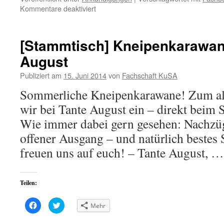
teilen
teilen
für
Kommentare deaktiviert
(Wird
(Wird
in
in
[Wahlen]
neuem
neuem
Fenster
Fenster
Fachbereichsrat
geöffnet)
geöffnet)
und
[Stammtisch] Kneipenkarawan
Senat
August
Publiziert am
15. Juni 2014
von
Fachschaft KuSA
Sommerliche Kneipenkarawane! Zum all
wir bei Tante August ein – direkt beim
Wie immer dabei gern gesehen: Nachzüg
offener Ausgang – und natürlich beste
freuen uns auf euch! – Tante August, 
Teilen:
Klick,
Klick,
Mehr
um
um
auf
über
Facebook
Twitter