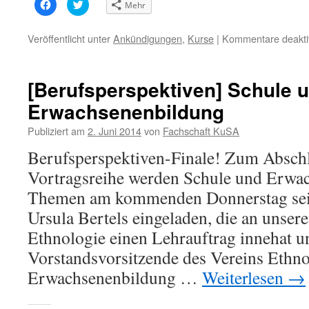
Klick,
Klick,
Mehr
um
um
auf
über
Facebook
Twitter
zu
zu
Veröffentlicht unter
Ankündigungen
,
Kurse
|
Kommentare deaktiv
teilen
teilen
(Wird
(Wird
in
in
neuem
neuem
Fenster
Fenster
[Berufsperspektiven] Schule 
geöffnet)
geöffnet)
Erwachsenenbildung
Publiziert am
2. Juni 2014
von
Fachschaft KuSA
Berufsperspektiven-Finale! Zum Abschl
Vortragsreihe werden Schule und Erwa
Themen am kommenden Donnerstag sein
Ursula Bertels eingeladen, die an unsere
Ethnologie einen Lehrauftrag innehat u
Vorstandsvorsitzende des Vereins Ethno
Erwachsenenbildung …
Weiterlesen
→