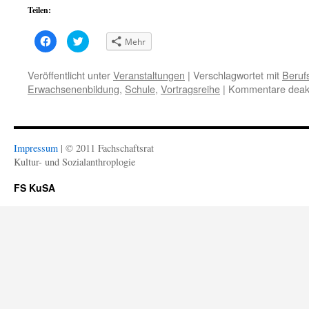
Teilen:
Klick,
Klick,
Mehr
um
um
auf
über
Facebook
Twitter
zu
zu
Veröffentlicht unter
Veranstaltungen
|
Verschlagwortet mit
Beruf
teilen
teilen
Erwachsenenbildung
,
Schule
,
Vortragsreihe
|
Kommentare deakt
(Wird
(Wird
in
in
neuem
neuem
Fenster
Fenster
geöffnet)
geöffnet)
Impressum
| © 2011 Fachschaftsrat
Kultur- und Sozialanthroplogie
FS KuSA