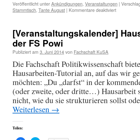
zu
zu
Veröffentlicht unter
Ankündigungen
,
Veranstaltungen
|
Verschlag
teilen
teilen
für
Stammtisch
,
Tante August
|
Kommentare deaktiviert
(Wird
(Wird
in
in
[Stammtisch
neuem
neuem
Fenster
Fenster
Kneipenkar
geöffnet)
geöffnet)
bei
[Veranstaltungskalender] Haus
Tante
der FS Powi
August
Publiziert am
3. Juni 2014
von
Fachschaft KuSA
Die Fachschaft Politikwissenschaft biet
Hausarbeiten-Tutorial an, auf das wir g
möchten: „Du „darfst“ in der kommenden
(oder zweite, oder dritte…) Hausarbeit 
nicht, wie du sie strukturieren sollst o
Weiterlesen
→
Teilen: