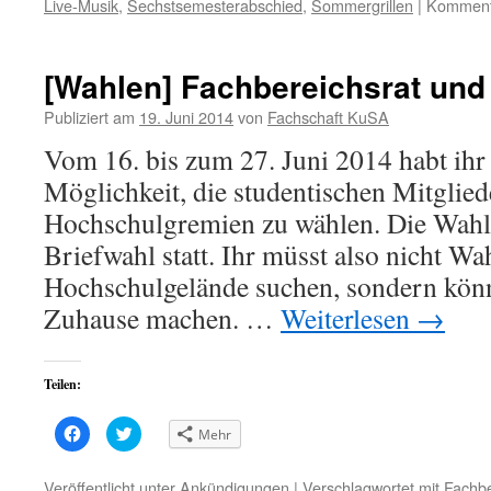
Live-Musik
,
Sechstsemesterabschied
,
Sommergrillen
|
Kommenta
(Wird
(Wird
in
in
neuem
neuem
Fenster
Fenster
geöffnet)
geöffnet)
[Wahlen] Fachbereichsrat und
Publiziert am
19. Juni 2014
von
Fachschaft KuSA
Vom 16. bis zum 27. Juni 2014 habt ihr
Möglichkeit, die studentischen Mitglied
Hochschulgremien zu wählen. Die Wahle
Briefwahl statt. Ihr müsst also nicht W
Hochschulgelände suchen, sondern kön
Zuhause machen. …
Weiterlesen
→
Teilen:
Klick,
Klick,
Mehr
um
um
auf
über
Facebook
Twitter
zu
zu
Veröffentlicht unter
Ankündigungen
|
Verschlagwortet mit
Fachbe