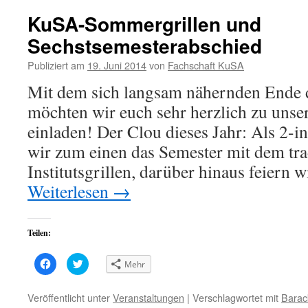
KuSA-Sommergrillen und
Sechstsemesterabschied
Publiziert am
19. Juni 2014
von
Fachschaft KuSA
Mit dem sich langsam nähernden Ende 
möchten wir euch sehr herzlich zu uns
einladen! Der Clou dieses Jahr: Als 2-
wir zum einen das Semester mit dem tra
Institutsgrillen, darüber hinaus feiern
Weiterlesen
→
Teilen:
Klick,
Klick,
Mehr
um
um
auf
über
Facebook
Twitter
zu
zu
Veröffentlicht unter
Veranstaltungen
|
Verschlagwortet mit
Barac
teilen
teilen