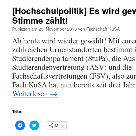
[Hochschulpolitik] Es wird ge
Stimme zählt!
Publiziert am
25. November 2013
von
Fachschaft KuSA
Ab heute wird wieder gewählt! Mit eur
zahlreichen Urnenstandorten bestimmt i
Studierendenparlament (StuPa), die Aus
Studierendenvertretung (ASV) und die
Fachschaftsvertretungen (FSV), also zu
Fach KuSA hat nun bereits seit drei Jah
Weiterlesen
→
Teilen:
Klick,
Klick,
Mehr
um
um
auf
über
Facebook
Twitter