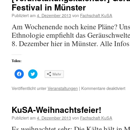
Festival in Münster
Publiziert am
4. Dezember 2013
von
Fachschaft KuSA
Am Wochenende noch keine Pläne? Unser
Ethnologie empfiehlt das Geräuschwelte
8. Dezember hier in Münster. Alle Infos 
Teilen:
Klick,
Klick,
Mehr
um
um
auf
über
Facebook
Twitter
zu
zu
für
Veröffentlicht unter
Veranstaltungen
|
Kommentare deaktiviert
teilen
teilen
[V
(Wird
(Wird
in
in
Ge
neuem
neuem
Fenster
Fenster
Fe
KuSA-Weihnachtsfeier!
geöffnet)
geöffnet)
in
Mü
Publiziert am
4. Dezember 2013
von
Fachschaft KuSA
Es weihnachtet sehr: Die Kälte hält in 