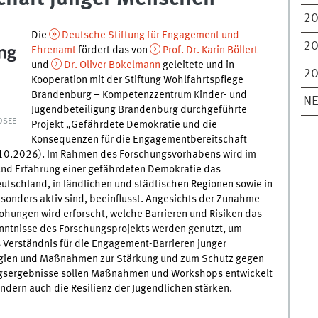
2
Die
Deutsche Stiftung für Engagement und
2
Ehrenamt
fördert das von
Prof. Dr. Karin Böllert
und
Dr. Oliver Bokelmann
geleitete und in
2
Kooperation mit der Stiftung Wohlfahrtspflege
Brandenburg – Kompetenzzentrum Kinder- und
N
Jugendbeteiligung Brandenburg durchgeführte
DSEE
Projekt „Gefährdete Demokratie und die
Konsequenzen für die Engagementbereitschaft
.10.2026). Im Rahmen des Forschungsvorhabens wird im
nd Erfahrung einer gefährdeten Demokratie das
tschland, in ländlichen und städtischen Regionen sowie in
esonders aktiv sind, beeinflusst. Angesichts der Zunahme
ohungen wird erforscht, welche Barrieren und Risiken das
enntnisse des Forschungsprojekts werden genutzt, um
s Verständnis für die Engagement-Barrieren junger
egien und Maßnahmen zur Stärkung und zum Schutz gegen
ungsergebnisse sollen Maßnahmen und Workshops entwickelt
ondern auch die Resilienz der Jugendlichen stärken.