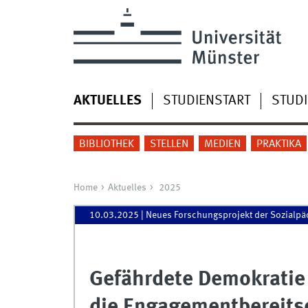
AKTUELLES
STUDIENSTART
STUD
BIBLIOTHEK
STELLEN
MEDIEN
PRAKTIKA
Home
Aktuelles
2025
10.03.2025
| Neues Forschungsprojekt der Sozialpä
Gefährdete Demokratie
die Engagementbereits