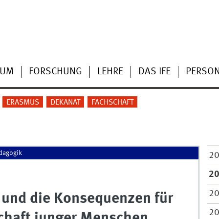
IUM
FORSCHUNG
LEHRE
DAS IFE
PERSO
ERASMUS
DEKANAT
FACHSCHAFT
dagogik
2
2
2
 und die Konsequenzen für
2
chaft junger Menschen