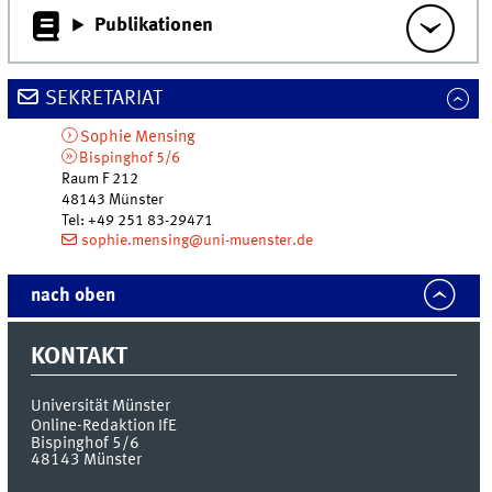
Publikationen
SEKRETARIAT
Sophie
Mensing
Bispinghof 5/6
Raum F 212
48143
Münster
Tel
:
+49 251 83-29471
sophie.mensing@uni-muenster.de
nach oben
KONTAKT
Universität Münster
Online-Redaktion IfE
Bispinghof 5/6
48143
Münster