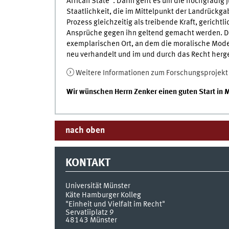
African State”. Darin geht es um die hochgradig
Staatlichkeit, die im Mittelpunkt der Landrückga
Prozess gleichzeitig als treibende Kraft, gericht
Ansprüche gegen ihn geltend gemacht werden. Da
exemplarischen Ort, an dem die moralische Mode
neu verhandelt und im und durch das Recht herges
Weitere Informationen zum Forschungsprojekt
Wir wünschen Herrn Zenker einen guten Start in 
nach oben
KONTAKT
Universität Münster
Käte Hamburger Kolleg
"Einheit und Vielfalt im Recht"
Servatiiplatz 9
48143
Münster