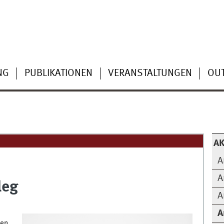
NG
PUBLIKATIONEN
VERANSTALTUNGEN
OU
AK
A
A
leg
A
A
uen