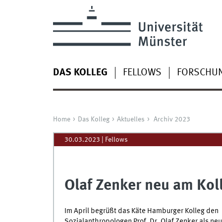
DAS KOLLEG
FELLOWS
FORSCHU
Home
Das Kolleg
Aktuelles
Archiv 2023
30.03.2023
| Fellows
Olaf Zenker neu am Kol
Im April begrüßt das Käte Hamburger Kolleg den
Sozialanthropologen Prof. Dr. Olaf Zenker als ne