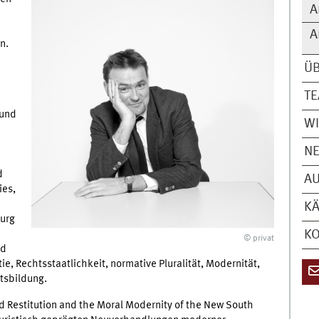
A
A
n.
Ü
T
 und
WI
N
d
A
ies,
KÄ
ourg
K
© privat
nd
e, Rechtsstaatlichkeit, normative Pluralität, Modernität,
ätsbildung.
d Restitution and the Moral Modernity of the New South