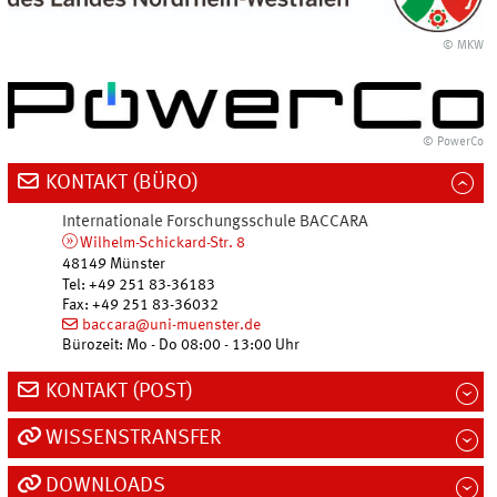
© MKW
© PowerCo
KONTAKT (BÜRO)
Internationale Forschungsschule BACCARA
Wilhelm-Schickard-Str. 8
48149
Münster
Tel
:
+49 251 83-36183
Fax:
+49 251 83-36032
baccara@uni-muenster.de
Bürozeit: Mo - Do 08:00 - 13:00 Uhr
KONTAKT (POST)
WISSENSTRANSFER
DOWNLOADS