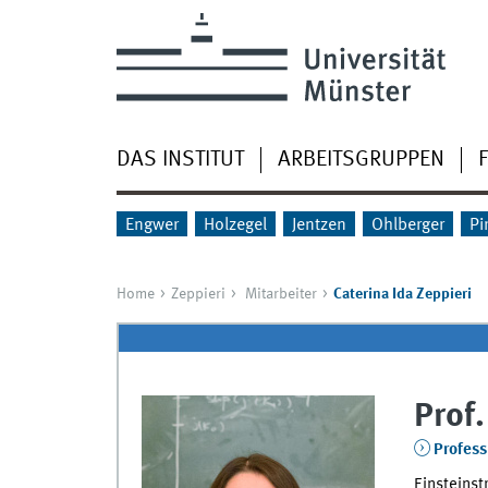
DAS INSTITUT
ARBEITSGRUPPEN
Engwer
Holzegel
Jentzen
Ohlberger
Pi
Home
Zeppieri
Mitarbeiter
Caterina Ida Zeppieri
Prof.
Profess
Einsteinst