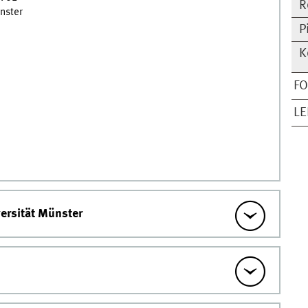
R
nster
P
K
F
L
versität Münster