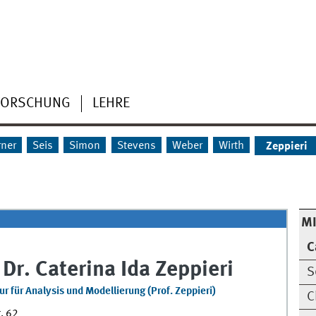
FORSCHUNG
LEHRE
rner
Seis
Simon
Stevens
Weber
Wirth
Zeppieri
MI
C
 Dr.
Caterina Ida
Zeppieri
S
ur für Analysis und Modellierung (Prof. Zeppieri)
C
r. 62