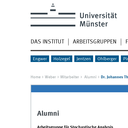
DAS INSTITUT
ARBEITSGRUPPEN
Engwer
Holzegel
Jentzen
Ohlberger
Pi
Home
Weber
Mitarbeiter
Alumni
Dr. Johannes T
Alumni
Arbeitsgruppe für Stochastische Analysis