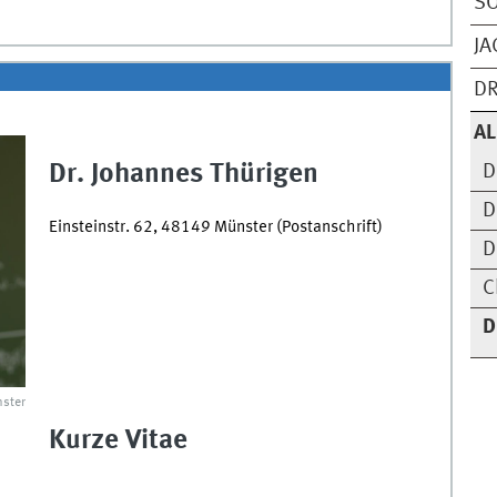
SO
JA
DR
A
Dr. Johannes Thürigen
D
D
Einsteinstr. 62, 48149 Münster (Postanschrift)
D
C
D
ster
Kurze Vitae