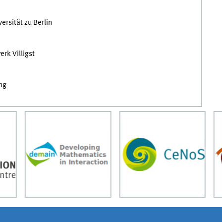
rsität zu Berlin
rk Villigst
ng