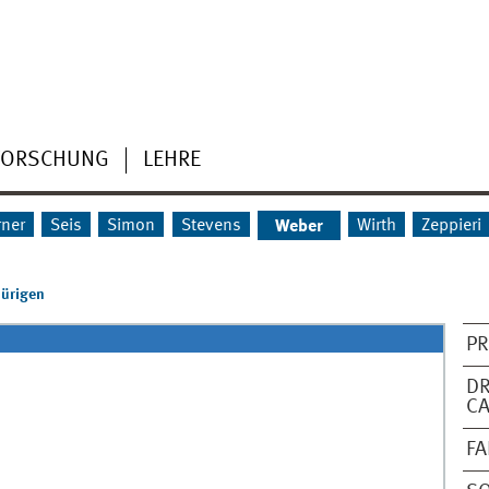
FORSCHUNG
LEHRE
rner
Seis
Simon
Stevens
Wirth
Zeppieri
Weber
hürigen
PR
DR
C
FA