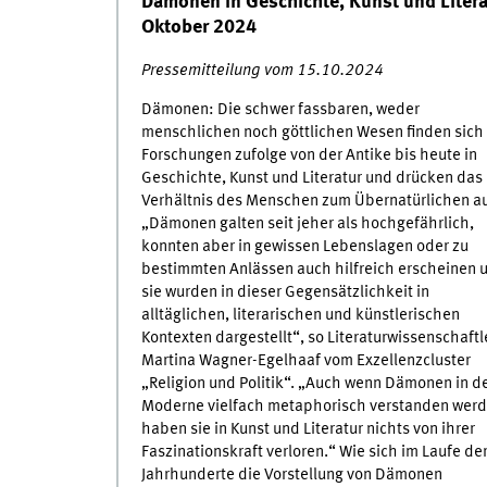
Dämonen in Geschichte, Kunst und Literat
Oktober 2024
Pressemitteilung vom 15.10.2024
Dämonen: Die schwer fassbaren, weder
menschlichen noch göttlichen Wesen finden sich
Forschungen zufolge von der Antike bis heute in
Geschichte, Kunst und Literatur und drücken das
Verhältnis des Menschen zum Übernatürlichen au
„Dämonen galten seit jeher als hochgefährlich,
konnten aber in gewissen Lebenslagen oder zu
bestimmten Anlässen auch hilfreich erscheinen 
sie wurden in dieser Gegensätzlichkeit in
alltäglichen, literarischen und künstlerischen
Kontexten dargestellt“, so Literaturwissenschaftl
Martina Wagner-Egelhaaf vom Exzellenzcluster
„Religion und Politik“. „Auch wenn Dämonen in d
Moderne vielfach metaphorisch verstanden werd
haben sie in Kunst und Literatur nichts von ihrer
Faszinationskraft verloren.“ Wie sich im Laufe de
Jahrhunderte die Vorstellung von Dämonen