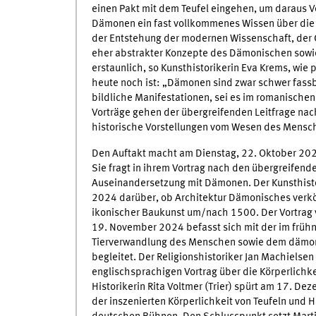
einen Pakt mit dem Teufel eingehen, um daraus V
Dämonen ein fast vollkommenes Wissen über die N
der Entstehung der modernen Wissenschaft, der
eher abstrakter Konzepte des Dämonischen sowie
erstaunlich, so Kunsthistorikerin Eva Krems, wi
heute noch ist: „Dämonen sind zwar schwer fass
bildliche Manifestationen, sei es im romanischen
Vorträge gehen der übergreifenden Leitfrage nac
historische Vorstellungen vom Wesen des Mensch
Den Auftakt macht am Dienstag, 22. Oktober 2024
Sie fragt in ihrem Vortrag nach den übergreifenden
Auseinandersetzung mit Dämonen. Der Kunsthisto
2024 darüber, ob Architektur Dämonisches verkö
ikonischer Baukunst um/nach 1500. Der Vortrag v
19. November 2024 befasst sich mit der im frühn
Tierverwandlung des Menschen sowie dem dämonis
begleitet. Der Religionshistoriker Jan Machielse
englischsprachigen Vortrag über die Körperlichk
Historikerin Rita Voltmer (Trier) spürt am 17. 
der inszenierten Körperlichkeit von Teufeln und