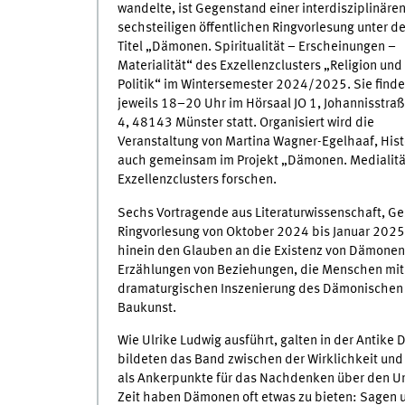
wandelte, ist Gegenstand einer interdisziplinären
sechsteiligen öffentlichen Ringvorlesung unter d
Titel „Dämonen. Spiritualität – Erscheinungen –
Materialität“ des Exzellenzclusters „Religion und
Politik“ im Wintersemester 2024/2025. Sie finde
jeweils 18–20 Uhr im Hörsaal JO 1, Johannisstra
4, 48143 Münster statt. Organisiert wird die
Veranstaltung von Martina Wagner-Egelhaaf, Histo
auch gemeinsam im Projekt „Dämonen. Medialitäte
Exzellenzclusters forschen.
Sechs Vortragende aus Literaturwissenschaft, Ge
Ringvorlesung von Oktober 2024 bis Januar 2025
hinein den Glauben an die Existenz von Dämonen i
Erzählungen von Beziehungen, die Menschen mit
dramaturgischen Inszenierung des Dämonischen im
Baukunst.
Wie Ulrike Ludwig ausführt, galten in der Antike
bildeten das Band zwischen der Wirklichkeit und
als Ankerpunkte für das Nachdenken über den Urs
Zeit haben Dämonen oft etwas zu bieten: Sagen