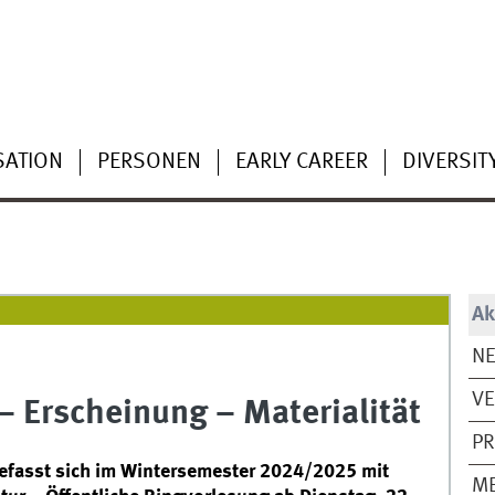
SATION
PERSONEN
EARLY CAREER
DIVERSIT
Ak
N
V
– Erscheinung – Materialität
PR
 befasst sich im Wintersemester 2024/2025 mit
M