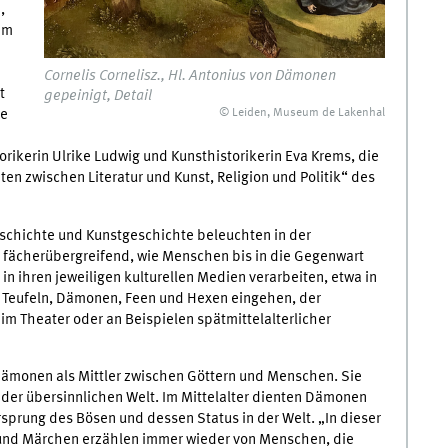
,
em
Cornelis Cornelisz., Hl. Antonius von Dämonen
t
gepeinigt, Detail
© Leiden, Museum de Lakenhal
ße
rikerin Ulrike Ludwig und Kunsthistorikerin Eva Krems, die
n zwischen Literatur und Kunst, Religion und Politik“ des
schichte und Kunstgeschichte beleuchten in der
 fächerübergreifend, wie Menschen bis in die Gegenwart
n ihren jeweiligen kulturellen Medien verarbeiten, etwa in
 Teufeln, Dämonen, Feen und Hexen eingehen, der
 Theater oder an Beispielen spätmittelalterlicher
 Dämonen als Mittler zwischen Göttern und Menschen. Sie
 der übersinnlichen Welt. Im Mittelalter dienten Dämonen
prung des Bösen und dessen Status in der Welt. „In dieser
 und Märchen erzählen immer wieder von Menschen, die