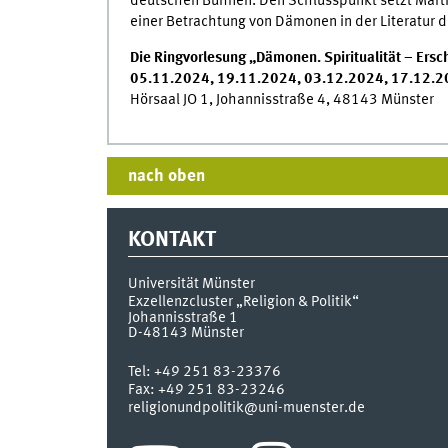
deutschen Bühnen. Den Schlusspunkt setzt Mart
einer Betrachtung von Dämonen in der Literatur 
Die Ringvorlesung „Dämonen. Spiritualität – Ersc
05.11.2024, 19.11.2024, 03.12.2024, 17.12.20
Hörsaal JO 1, Johannisstraße 4, 48143 Münster
nach oben
KONTAKT
Universität Münster
Exzellenzcluster „Religion & Politik“
Johannisstraße 1
D-48143
Münster
Tel:
+49 251 83-23376
Fax:
+49 251 83-23246
religionundpolitik@uni-muenster.de