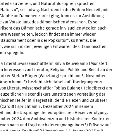
orteile zu ziehen, und Naturphilosophen sprachen
atur zu“, so Ludwig. Nachdem in der Frühen Neuzeit, mit
 Glaube an Dämonen zurückging, kam es zur Ausbildung
 zur Vorstellung des dämonischen Menschen. Es sei
e präsent das Dämonische gerade in visuellen Medien auch
bare Wesenheiten, jedoch findet man immer wieder
 Bauornament oder in der Popkultur“, so Krems. Die
h, wie sich in den jeweiligen Entwürfen des Dämonischen
en spiegeln.
 Literaturwissenschaftlerin Silvia Reuvekamp (Münster).
 Interessen von Literatur, Religion, Politik und Recht an der
riker Stefan Bürger (Würzburg) spricht am 5. November
rpern kann. Er bezieht sich dabei auf Überlegungen zu
on Literaturwissenschaftler Tobias Bulang (Heidelberg) am
euzeitlichen Hexendiskurs umstrittenen Vorstellung der
chen Helfer in Tiergestalt, der die Hexen und Zauberer
n (Cardiff) spricht am 3. Dezember 2024 in seinem
eit und die Ursprünge der europäischen Hexenverfolgung.
Dezember 2024 den Ambivalenzen und historischen Kontexten
 Hexen nach und fragt nach deren (mangelnder?) Präsenz auf