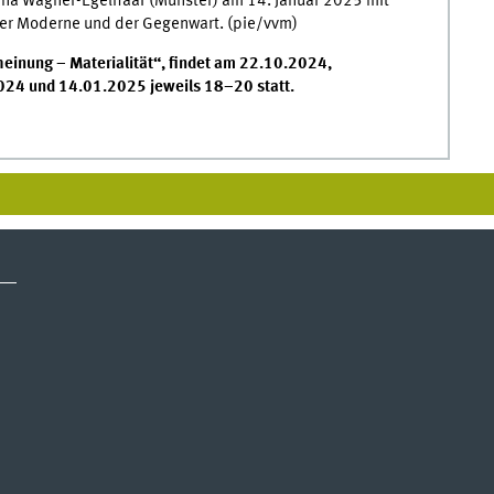
ina Wagner-Egelhaaf (Münster) am 14. Januar 2025 mit
der Moderne und der Gegenwart. (pie/vvm)
heinung – Materialität“, findet am 22.10.2024,
24 und 14.01.2025 jeweils 18–20 statt.