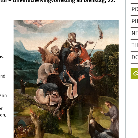
ur – Öffentliche Ringvorlesung ab Dienstag, 22.
PO
PU
N
T
s.
D
und
erin
er
en,
r