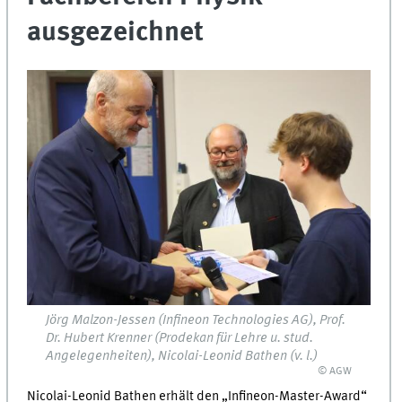
ausgezeichnet
Jörg Malzon-Jessen (Infineon Technologies AG), Prof.
Dr. Hubert Krenner (Prodekan für Lehre u. stud.
Angelegenheiten), Nicolai-Leonid Bathen (v. l.)
© AGW
Nicolai-Leonid Bathen erhält den „Infineon-Master-Award“