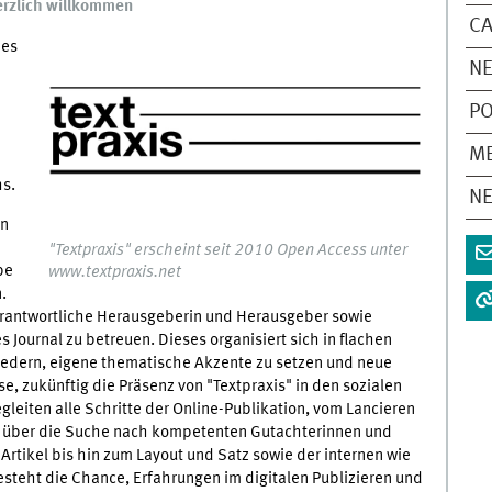
herzlich willkommen
CA
des
N
P
M
hs.
N
en
"Textpraxis" erscheint seit 2010 Open Access unter
be
www.textpraxis.net
.
verantwortliche Herausgeberin und Herausgeber sowie
Journal zu betreuen. Dieses organisiert sich in flachen
iedern, eigene thematische Akzente zu setzen und neue
e, zukünftig die Präsenz von "Textpraxis" in den sozialen
gleiten alle Schritte der Online-Publikation, vom Lancieren
ln über die Suche nach kompetenten Gutachterinnen und
Artikel bis hin zum Layout und Satz sowie der internen wie
steht die Chance, Erfahrungen im digitalen Publizieren und