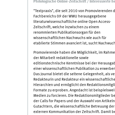
Philologische Online-Zeitschrift / Interessierte 
"Textpraxis", die seit 2010 von Promovierenden 
Fachbereichs 09 der WWU herausgegebene
literaturwissenschaftliche online Open Access-
Zeitschrift, welche inzwischen zu einem
renommierten Publikationsorgan für den
wissenschaftlichen Nachwuchs wie auch für
etablierte Stimmen avanciert ist, sucht Nachwuc
Promovierende haben die Möglichkeit, im Rahm
der Mitarbeit redaktionelle sowie
editionstechnische Kenntnisse
bei der Herausga
einer wissenschaftlichen Publikation zu erwerben
Das Journal bietet
die seltene Gelegenheit, als 
Redakteurin und Redakteur ein wissenschaftliches 
Hierarchien und ermöglicht den Redaktionsmitgl
Formate zu erproben. Angedacht ist beispielsweis
Medien zu forcieren. Die Redaktionsmitglieder be
der Calls for Papers und der Auswahl von Artike
Gutachtern, die wissenschaftliche Betreuung der 
externen Kommunikation der Zeitschrift.
Damit be