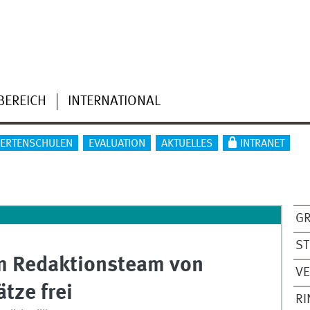
BEREICH
INTERNATIONAL
IERTENSCHULEN
EVALUATION
AKTUELLES
INTRANET
G
S
 Im Redaktionsteam von
V
tze frei
R