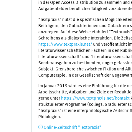
in der Open Access Distribution zu sammeln und 
Aufgabenfelder beruflicher Tätigkeit vorzubereit
"Textpraxis" nutzt die spezifischen Möglichkeite
Beiträgern, den Gutachterinnen und Gutachtern 
anzuregen. Auf diese Weise etabliert "Textpraxi
Schreibens als dialogische Interaktion. Die Zeitsc
https://www.textpraxis.net/
und
v
eröffentlicht 
literaturwissenschaftlichen Fächern in den Rubrik
Literaturwissenschaft" und "Literaturwissensch
Sonderausgaben zu bestimmten, enger gefassten 
Subjekt. Grenzbereiche zwischen Fiktion und Allta
Computerspiel in der Gesellschaft der Gegenwart
Im Januar 2019 wird es eine Einführung für die n
Arbeitsschritte, Aufgaben und Ziele der Redaktio
gerne unter
https://www.textpraxis.net/kontakt
k
strukturierter Programme (Kollegs, Graduiertensch
"Textpraxis" ist eine interphilologische Zeitschr
Philologien.
Online-Zeitschrift "Textpraxis"