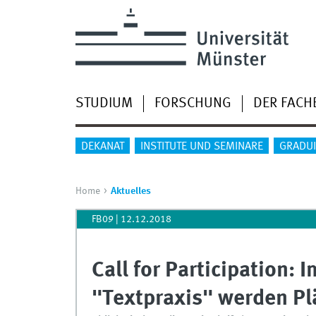
STUDIUM
FORSCHUNG
DER FACH
DEKANAT
INSTITUTE UND SEMINARE
GRADU
Home
Aktuelles
FB09
|
12.12.2018
Call for Participation:
"Textpraxis" werden Plä