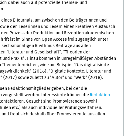
sich dabei auch auf potenzielle Themen- und
en.
n eines E-Journals, um zwischen den Beiträgerinnen und
sowie den Leserinnen und Lesern einen kreativen Austausch
s" den Prozess der Produktion und Rezeption akademischen
hrift ist
im Sinne von Open Access frei zugänglich unter
im sechsmonatigen Rhythmus Beiträge aus allen
en "Literatur und Gesellschaft", "Theorien der
aft und Praxis". Hinzu kommen in unregelmäßigen Abständen
Themenbereichen, wie zum Beispiel "Das digitalisierte
gswirklichkeit" (2016), "Digitale Kontexte. Literatur und
" (2017) sowie zuletzt zu "Autor" und "Werk" (2018).
euen Redaktionsmitglieder geben, bei der die
n vorgestellt werden. Interessierte können die
Redaktion
ontaktieren.
Gesucht sind Promovierende sowohl
ulen etc.) als auch individueller Prüfungsverfahren.
ift und freut sich deshalb über Promovierende aus allen