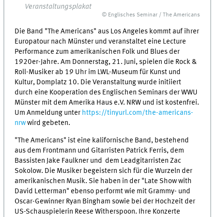
Veranstaltungsplakat
© Englisches Seminar / The Americans
Die Band "The Americans" aus Los Angeles kommt auf ihrer
Europatour nach Münster und veranstaltet eine Lecture
Performance zum amerikanischen Folk und Blues der
1920er-Jahre. Am Donnerstag, 21. Juni, spielen die Rock &
Roll-Musiker ab 19 Uhr im LWL-Museum für Kunst und
Kultur, Domplatz 10. Die Veranstaltung wurde initiiert
durch eine Kooperation des Englischen Seminars der WWU
Münster mit dem Amerika Haus e.V. NRW und ist kostenfrei.
Um Anmeldung unter
https://tinyurl.com/the-americans-
nrw
wird gebeten.
"The Americans" ist eine kalifornische Band, bestehend
aus dem Frontmann und Gitarristen Patrick Ferris, dem
Bassisten Jake Faulkner und dem Leadgitarristen Zac
Sokolow. Die Musiker begeistern sich für die Wurzeln der
amerikanischen Musik. Sie haben in der "Late Show with
David Letterman" ebenso performt wie mit Grammy- und
Oscar-Gewinner Ryan Bingham sowie bei der Hochzeit der
US-Schauspielerin Reese Witherspoon. Ihre Konzerte