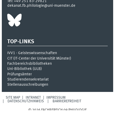
Tel:
+49 251 83-29821
dekanat.fb.philologie@uni-muenster.de
TOP-LINKS
IVV1 - Geisteswissenschaften
CIT (IT-Center der Universität Münster)
Fachbereichsbibliotheken
Uni-Bibliothek (ULB)
Prüfungsämter
Studierendensekretariat
Stellenausschreibungen
SITE MAP
INTRANET
IMPRESSUM
DATENSCHUTZHINWEIS
BARRIEREFREIHEIT
© 2026 FACHBEREICH 09 PHILOLOGIE