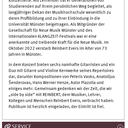
konzertierte. Als Lehrender hat er Generationen von
Studierenden auf ihrem persönlichen Weg begleitet, als
langjähriger Dekan der Musikhochschule wesentlich zu
deren Profilbildung und zu ihrer Einbindung in die
Universität Münster beigetragen. Als Mitgründer der
Gesellschaft für Neue Musik Münster und des
internationalen KLANGZEIT-Festivals war er eine
anerkannte und treibende Kraft für die Neue Musik. Im
Oktober 2022 verstarb Reinbert Evers im Alter von 73
Jahren in Münster.
In dem Konzert bieten sechs namhafte Gitarristen und ein
Duo mit Gitarre und Violine Kernwerke seines Repertoires
dar, darunter Kompositionen von Peteris Vasks, Anatolijus
Šenderovas, Hans Werner Henze, Astor Piazolla und
einiges mehr. Gemeinsam gedenken wir der Zeit, die wir
„side by side“ mit REINBERT, dem Musiker, Lehrer,
Kollegen und Menschen Reinbert Evers, verbracht haben.
Publikum ist herzlich eingeladen, der Eintritt ist frei.
SERVICE