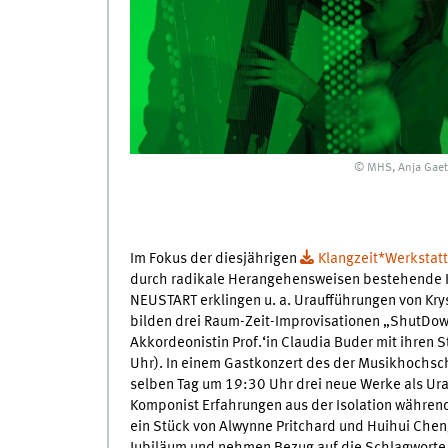
© MHS, Anja Gaet
Im Fokus der diesjährigen
Klangzeit*Werkstatt
durch radikale Herangehensweisen bestehende 
NEUSTART erklingen u. a. Uraufführungen von Kryst
bilden drei Raum-Zeit-Improvisationen „ShutDown
Akkordeonistin Prof.‘in Claudia Buder mit ihren 
Uhr). In einem Gastkonzert des der Musikhochs
selben Tag um 19:30 Uhr drei neue Werke als Urauf
Komponist Erfahrungen aus der Isolation währen
ein Stück von Alwynne Pritchard und Huihui C
Jubiläum und nehmen Bezug auf die Schlagworte „