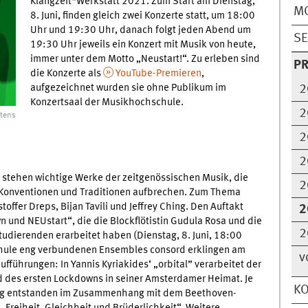
Klangzeit*Werkstatt 2021. Zum Start am Dienstag,
M
8. Juni, finden gleich zwei Konzerte statt, um 18:00
Uhr und 19:30 Uhr, danach folgt jeden Abend um
S
19:30 Uhr jeweils ein Konzert mit Musik von heute,
immer unter dem Motto „Neustart!“. Zu erleben sind
P
die Konzerte als
YouTube-Premieren
,
aufgezeichnet wurden sie ohne Publikum im
2
Konzertsaal der Musikhochschule.
2
tens
2
2
stehen wichtige Werke der zeitgenössischen Musik, die
2
Konventionen und Traditionen aufbrechen. Zum Thema
offer Dreps, Bijan Tavili und Jeffrey Ching. Den Auftakt
2
 und NEUstart“, die die Blockflötistin Gudula Rosa und die
2
Studierenden erarbeitet haben (Dienstag, 8. Juni, 18:00
chule eng verbundenen Ensembles consord erklingen am
v
führungen: In Yannis Kyriakides‘ „orbital” verarbeitet der
d des ersten Lockdowns in seiner Amsterdamer Heimat. Je
KO
heng entstanden im Zusammenhang mit dem Beethoven-
Freiheit, Gleichheit und Brüderlichkeit“. Weitere