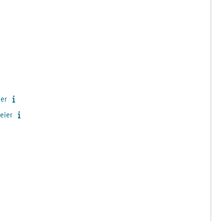
ier
eier