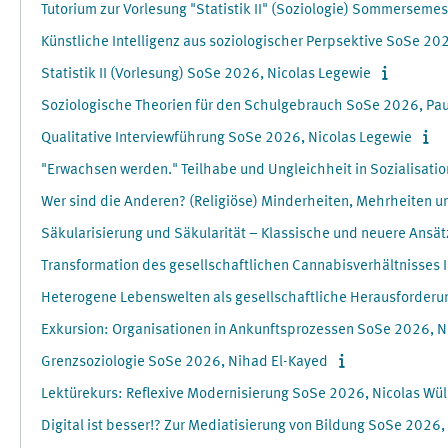
Tutorium zur Vorlesung "Statistik II" (Soziologie) Sommerseme
Künstliche Intelligenz aus soziologischer Perpsektive SoSe 20
Statistik II (Vorlesung) SoSe 2026, Nicolas Legewie
Soziologische Theorien für den Schulgebrauch SoSe 2026, Pau
Qualitative Interviewführung SoSe 2026, Nicolas Legewie
"Erwachsen werden." Teilhabe und Ungleichheit in Sozialisati
Wer sind die Anderen? (Religiöse) Minderheiten, Mehrheiten un
Säkularisierung und Säkularität – Klassische und neuere Ansätz
Transformation des gesellschaftlichen Cannabisverhältnisses 
Heterogene Lebenswelten als gesellschaftliche Herausforderu
Exkursion: Organisationen in Ankunftsprozessen SoSe 2026, N
Grenzsoziologie SoSe 2026, Nihad El-Kayed
Lektürekurs: Reflexive Modernisierung SoSe 2026, Nicolas Wü
Digital ist besser!? Zur Mediatisierung von Bildung SoSe 2026,