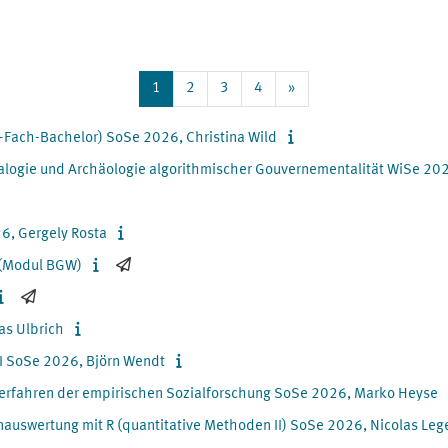
Page 1
Page 2
Page 3
Page 4
Next page
1
2
3
4
»
-Fach-Bachelor) SoSe 2026, Christina Wild
nealogie und Archäologie algorithmischer Gouvernementalität WiSe 2
6, Gergely Rosta
 (Modul BGW)
as Ulbrich
II SoSe 2026, Björn Wendt
 Verfahren der empirischen Sozialforschung SoSe 2026, Marko Heyse
tenauswertung mit R (quantitative Methoden II) SoSe 2026, Nicolas Leg