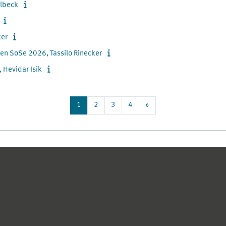
ülbeck
ker
den SoSe 2026, Tassilo Rinecker
 Hevidar Isik
Page 1
Page 2
Page 3
Page 4
Next page
1
2
3
4
»