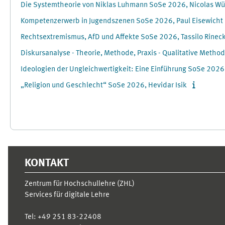
Die Systemtheorie von Niklas Luhmann SoSe 2026, Nicolas W
Kompetenzerwerb in Jugendszenen SoSe 2026, Paul Eisewicht
Rechtsextremismus, AfD und Affekte SoSe 2026, Tassilo Rinec
Diskursanalyse - Theorie, Methode, Praxis - Qualitative Metho
Ideologien der Ungleichwertigkeit: Eine Einführung SoSe 2026,
„Religion und Geschlecht“ SoSe 2026, Hevidar Isik
Supplementary blocks
KONTAKT
Zentrum für Hochschullehre (ZHL)
Services für digitale Lehre
Tel:
+49 251 83-22408