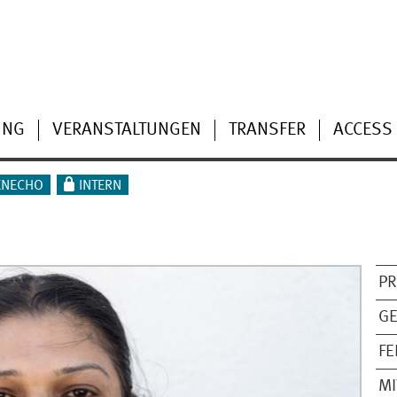
UNG
VERANSTALTUNGEN
TRANSFER
ACCESS
ENECHO
INTERN
PR
GE
F
MI