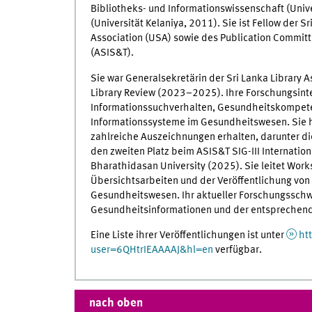
Bibliotheks- und Informationswissenschaft (Uni
(Universität Kelaniya, 2011). Sie ist Fellow der S
Association (USA) sowie des Publication Committ
(ASIS&T).
Sie war Generalsekretärin der Sri Lanka Library
Library Review (2023–2025). Ihre Forschungsint
Informationssuchverhalten, Gesundheitskompete
Informationssysteme im Gesundheitswesen. Sie ha
zahlreiche Auszeichnungen erhalten, darunter d
den zweiten Platz beim ASIS&T SIG-III Internatio
Bharathidasan University (2025). Sie leitet Wor
Übersichtsarbeiten und der Veröffentlichung von
Gesundheitswesen. Ihr aktueller Forschungsschw
Gesundheitsinformationen und der entsprechend
Eine Liste ihrer Veröffentlichungen ist unter
ht
user=6QHtrIEAAAAJ&hl=en
verfügbar.
nach oben