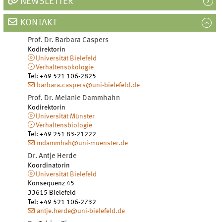
NEWSLETTER
KONTAKT
Prof. Dr.
Barbara
Caspers
Kodirektorin
Universität Bielefeld
Verhaltensökologie
Tel
:
+49 521 106-2825
barbara.caspers@uni-bielefeld.de
Prof. Dr.
Melanie
Dammhahn
Kodirektorin
Universität Münster
Verhaltensbiologie
Tel
:
+49 251 83-21222
mdammhah@uni-muenster.de
Dr.
Antje
Herde
Koordinatorin
Universität Bielefeld
Konsequenz 45
33615
Bielefeld
Tel
:
+49 521 106-2732
antje.herde@uni-bielefeld.de