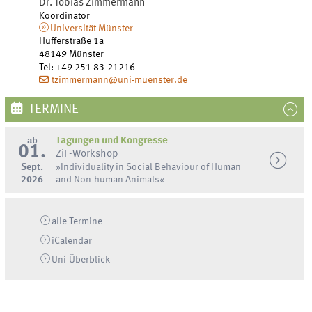
Dr.
Tobias
Zimmermann
Koordinator
Universität Münster
Hüfferstraße 1a
48149
Münster
Tel
:
+49 251 83-21216
tzimmermann@uni-muenster.de
TERMINE
ab
Tagungen und Kongresse
01.
ZiF-Workshop
Sept.
»Individuality in Social Behaviour of Human
2026
and Non-human Animals«
alle Termine
iCalendar
Uni-
Überblick