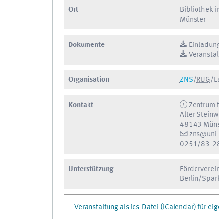
Ort
Bibliothek 
Münster
Dokumente
Einladung
Veransta
Organisation
ZNS
/
RUG
/
L
Kontakt
Zentrum f
Alter Stein
48143 Müns
zns@uni-
0251/83-2
Unterstützung
Förderverei
Berlin
/
Spar
Veranstaltung als ics-Datei (iCalendar) für e