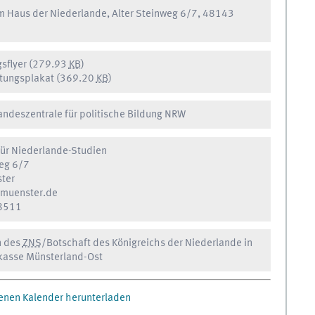
im Haus der Niederlande, Alter Steinweg 6/7, 48143
sflyer
(279.93
KB
)
ltungsplakat
(369.20
KB
)
andeszentrale für politische Bildung NRW
ür Niederlande-Studien
weg 6/7
ter
muenster.de
8511
n des
ZNS
/
Botschaft des Königreichs der Niederlande in
kasse Münsterland-Ost
igenen Kalender herunterladen