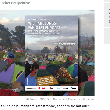
discher Perspektive
© Poster: ZNS; Bild: Nonviolent Peaceforce (Idomeni
ht nur eine humanitäre Katastrophe, sondern sie hat auch