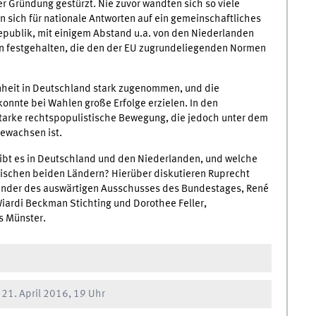
rer Gründung gestürzt. Nie zuvor wandten sich so viele
 sich für nationale Antworten auf ein gemeinschaftliches
epublik, mit einigem Abstand u.a. von den Niederlanden
n festgehalten, die den der EU zugrundeliegenden Normen
enheit in Deutschland stark zugenommen, und die
konnte bei Wahlen große Erfolge erzielen. In den
starke rechtspopulistische Bewegung, die jedoch unter dem
gewachsen ist.
ibt es in Deutschland und den Niederlanden, und welche
ischen beiden Ländern? Hierüber diskutieren Ruprecht
ender des auswärtigen Ausschusses des Bundestages, René
iardi Beckman Stichting und Dorothee Feller,
s Münster.
 21. April 2016, 19 Uhr