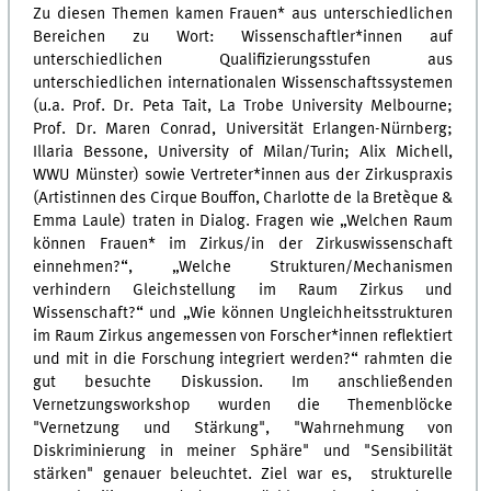
Zu diesen Themen kamen Frauen* aus unterschiedlichen
Bereichen zu Wort: Wissenschaftler*innen auf
unterschiedlichen Qualifizierungsstufen aus
unterschiedlichen internationalen Wissenschaftssystemen
(u.a. Prof. Dr. Peta Tait, La Trobe University Melbourne;
Prof. Dr. Maren Conrad, Universität Erlangen-Nürnberg;
Illaria Bessone, University of Milan/Turin; Alix Michell,
WWU Münster) sowie Vertreter*innen aus der Zirkuspraxis
(Artistinnen des Cirque Bouffon, Charlotte de la Bretèque &
Emma Laule) traten in Dialog. Fragen wie „Welchen Raum
können Frauen* im Zirkus/in der Zirkuswissenschaft
einnehmen?“, „Welche Strukturen/Mechanismen
verhindern Gleichstellung im Raum Zirkus und
Wissenschaft?“ und „Wie können Ungleichheitsstrukturen
im Raum Zirkus angemessen von Forscher*innen reflektiert
und mit in die Forschung integriert werden?“ rahmten die
gut besuchte Diskussion. Im anschließenden
Vernetzungsworkshop wurden die Themenblöcke
"Vernetzung und Stärkung", "Wahrnehmung von
Diskriminierung in meiner Sphäre" und "Sensibilität
stärken" genauer beleuchtet. Ziel war es,
strukturelle