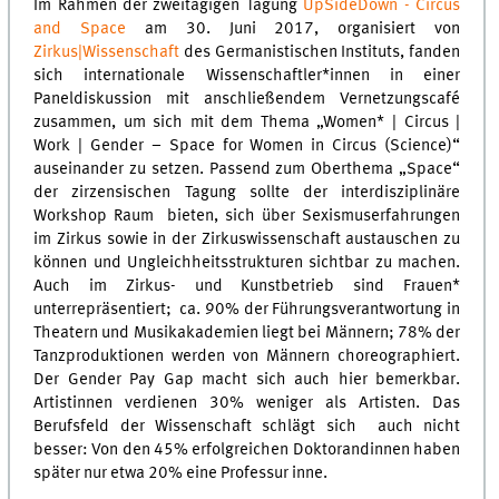
Im Rahmen der zweitägigen Tagung
UpSideDown - Circus
and Space
am 30. Juni 2017, organisiert von
Zirkus|Wissenschaft
des Germanistischen Instituts, fanden
sich internationale Wissenschaftler*innen in einer
Paneldiskussion mit anschließendem Vernetzungscafé
zusammen, um sich mit dem Thema „Women* | Circus |
Work | Gender – Space for Women in Circus (Science)“
auseinander zu setzen. Passend zum Oberthema „Space“
der zirzensischen Tagung sollte der interdisziplinäre
Workshop Raum
bieten, sich über Sexismuserfahrungen
im Zirkus sowie in der Zirkuswissenschaft austauschen zu
können und Ungleichheitsstrukturen sichtbar zu machen.
Auch im Zirkus- und Kunstbetrieb sind Frauen*
unterrepräsentiert;
ca. 90% der Führungsverantwortung in
Theatern und Musikakademien liegt bei Männern; 78% der
Tanzproduktionen werden von Männern choreographiert.
Der Gender Pay Gap macht sich auch hier bemerkbar.
Artistinnen verdienen 30% weniger als Artisten. Das
Berufsfeld der Wissenschaft schlägt sich
auch nicht
besser: Von den 45% erfolgreichen Doktorandinnen haben
später nur etwa 20% eine Professur inne.