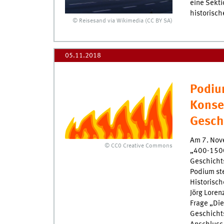
eine Sekti
historisc
© Reisesand via Wikimedia (CC BY SA)
05.11.2018
Podiu
Konse
Gesch
Am 7. Nov
© CC0 Creative Commons
„400-1500 
Geschicht
Podium st
Historisch
Jörg Lore
Frage „Die
Geschicht