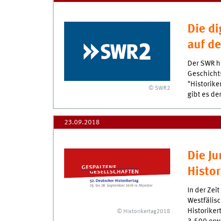
Die d
auf d
Der SWR ha
Geschichts
"Historike
© SWR2
gibt es d
23.09.2018
Die Ju
Histor
In der Zei
Westfälis
Historiker
© Historikertag2018