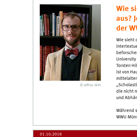
Wie si
aus? J
der W
Wie sieht 
intertextu
beforschen
University
Torsten Hi
ist von Ha
mittelalte
„Scholasti
© Jeffrey Witt
die nicht 
und Abhäng
Während se
WWU Münste
01.10.2018