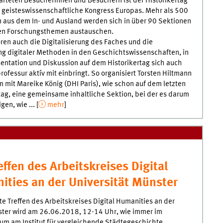
rteten Besucherinnen und Besuchern ist der Historikertag
 geisteswissenschaftliche Kongress Europas. Mehr als 500
 aus dem In- und Ausland werden sich in über 90 Sektionen
len Forschungsthemen austauschen.
en auch die Digitalisierung des Faches und die
g digitaler Methoden in den Geschichtswissenschaften, in
entation und Diskussion auf dem Historikertag sich auch
professur aktív mit einbringt. So organisiert Torsten Hiltmann
mit Mareike König (DHI Paris), wie schon auf dem letzten
tag, eine gemeinsame inhaltliche Sektion, bei der es darum
gen, wie ... [
mehr
]
effen des Arbeitskreises Digital
ities an der Universität Münster
e Treffen des Arbeitskreises Digital Humanities an der
er wird am 26.06.2018, 12-14 Uhr, wie immer im
m am Institut für vergleichende Städtegeschichte