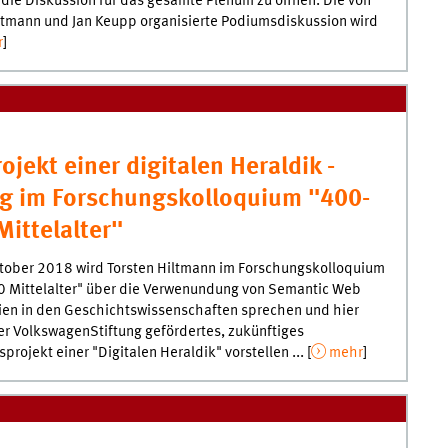
die Diskussion für das gesamte Plenum zu öffnen. Die von
ltmann und Jan Keupp organisierte Podiumsdiskussion wird
r
]
ojekt einer digitalen Heraldik -
ag im Forschungskolloquium "400-
ittelalter"
tober 2018 wird Torsten Hiltmann im Forschungskolloquium
 Mittelalter" über die Verwenundung von Semantic Web
ien in den Geschichtswissenschaften sprechen und hier
er VolkswagenStiftung gefördertes, zukünftiges
projekt einer "Digitalen Heraldik" vorstellen ... [
mehr
]