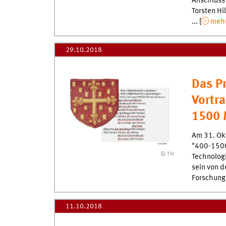
Anschluss 
Torsten Hi
... [
meh
29.10.2018
Das Pr
Vortr
1500 M
Am 31. Ok
"400-1500
© TH
Technolog
sein von d
Forschungs
11.10.2018