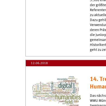
3.500 erwa
der größte
Referenten
zu aktuel
Dazu gehör
Verwendun
deren Präs
die Junior
gemeinsam 
Historiker
geht zu zei
12.06.2018
14. Tr
Human
Das nächst
WWU Münst
Seminarrau