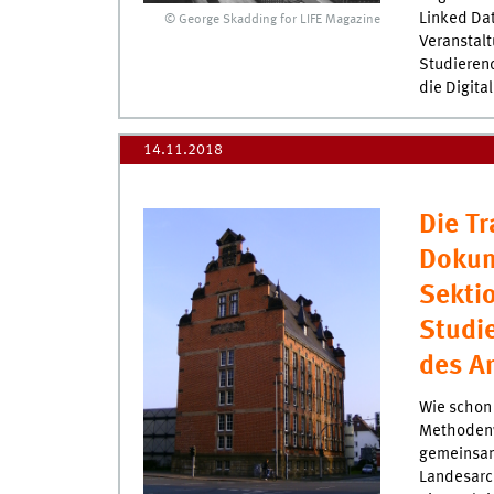
Linked Dat
© George Skadding for LIFE Magazine
Veranstal
Studierend
die Digita
14.11.2018
Die Tr
Dokume
Sektio
Studi
des Ar
Wie schon 
Methodenw
gemeinsam
Landesarch