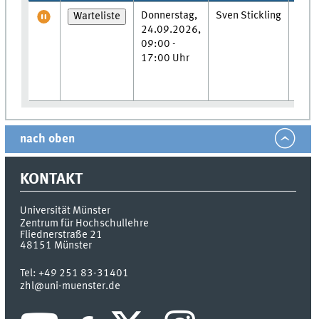
Donnerstag,
Sven Stickling
Zent
Warteliste
24.09.2026,
Hoch
09:00 -
Flie
17:00 Uhr
21, 
Müns
146 
nach oben
KONTAKT
Universität Münster
Zentrum für Hochschullehre
Fliednerstraße 21
48151
Münster
Tel:
+49 251 83-31401
zhl@uni-muenster.de