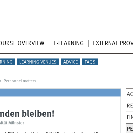
OURSE OVERVIEW
E-LEARNING
EXTERNAL PRO
ARNING
LEARNING VENUES
ADVICE
FAQS
Personnel matters
A
R
nden bleiben!
FI
ität Münster
P