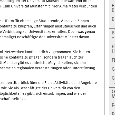
eschäftigten der Universität Münster, die während ihrer
B
i-Club Universität Münster mit ihrer Alma Mater verbunden
B
B
 Plattform für ehemalige Studierende, Absolvent*innen
–
Kontakte zu knüpfen, Erfahrungen auszutauschen und auch
e Verbindung zur Universität zu erhalten. Doch was genau
B
ehemalige) Beschäftigte der Universität Münster davon
–
E
H
mni-Netzwerken kontinuierlich zugenommen. Sie bieten
nliche Kontakte zu pflegen, sondern tragen auch zur
F
ät Münster gibt es zahlreiche Möglichkeiten, sich im
lnahme an regionalen Veranstaltungen oder Unterstützung
G
G
T
senden Überblick über die Ziele, Aktivitäten und Angebote
 wie Sie als Beschäftigte der Universität von den
O
öglichkeiten es gibt, sich einzubringen, und wie der
M
schaft beiträgt.
P
P