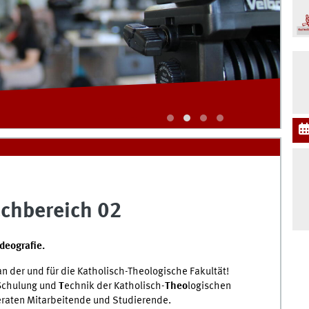
© 
achbereich 02
deografie.
an der und für die Katholisch-Theologische Fakultät!
S
chulung und
T
echnik der Katholisch-
Theo
logischen
beraten Mitarbeitende und Studierende.