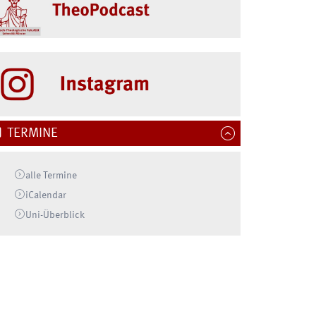
TheoTVIST
TERMINE
alle Termine
iCalendar
Uni-
Überblick