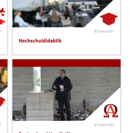
T
© TheoTVIST
Hochschuldidaktik
T
© TheoTVIST