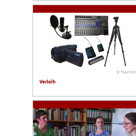
© TheoTVIS
Verleih