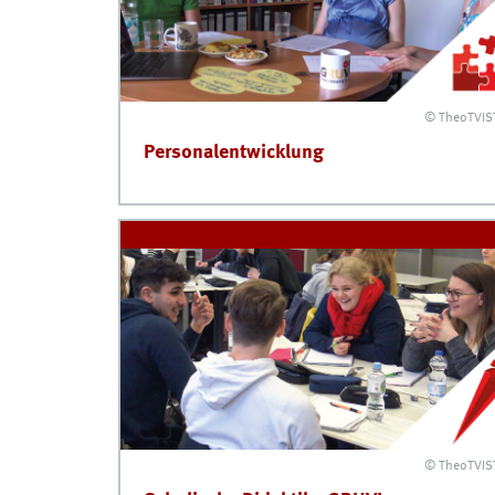
© TheoTVIS
Personalentwicklung
© TheoTVIS