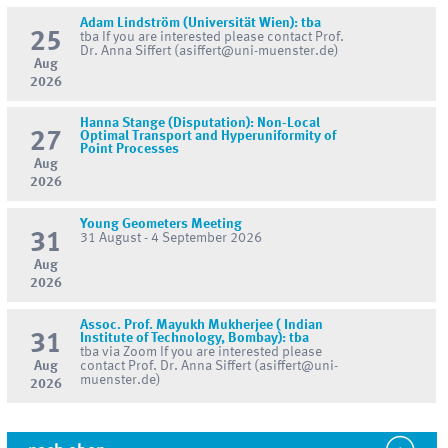
Adam Lindström (Universität Wien): tba
25
tba If you are interested please contact Prof.
Dr. Anna Siffert (asiffert@uni-muenster.de)
Aug
2026
Hanna Stange (Disputation): Non-Local
27
Optimal Transport and Hyperuniformity of
Point Processes
Aug
2026
Young Geometers Meeting
31
31 August - 4 September 2026
Aug
2026
Assoc. Prof. Mayukh Mukherjee ( Indian
31
Institute of Technology, Bombay): tba
tba via Zoom If you are interested please
Aug
contact Prof. Dr. Anna Siffert (asiffert@uni-
muenster.de)
2026