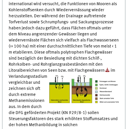
international wird versucht, die Funktionen von Mooren als
Kohlenstoffsenken durch Wiedervernässung wieder
herzustellen. Der während der Drainage auftretende
Torfverlust sowie Schrumpfungs- und Sackungsprozesse
haben jedoch dazu geführt, dass Flächen oftmals unter
dem Niveau angrenzender Gewässer liegen und
wiedervernässte Flächen sich vielfach als Flachwasserseen
(>> 100 ha) mit einer durchschnittlichen Tiefe von meist < 1
m etablieren. Diese oftmals polytrophen Flachgewässer
sind bezüglich der Besiedlung mit dichten Schilf-,
Rohrkolben- und Rohrglanzgrasbeständen mit den
Litoralbereichen von Seen bzw. mit Flachgewässern
im
Verlandungsstadium
vergleichbar und
zeichnen sich oft
durch extreme
Methanemissionen
aus. In dem durch
die DFG geförderten Projekt (KN 929/8-1) sollen
Steuerungsfaktoren des stark erhöhten Stoffumsatzes und
der hohen Methanbildung in solchen