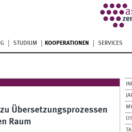
NG
STUDIUM
KOOPERATIONEN
SERVICES
IN
JA
M
 zu Übersetzungsprozessen
O
en Raum
T