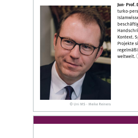
Jun- Prof.
turko-pers
Islamwisse
beschäftig
Handschri
Kontext. S
Projekte s
regelmäßi
weltweit.
© Uni MS - Meike Reiners