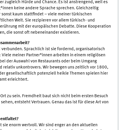
hier zugleich Hürde und Chance. Es ist anstrengend, weil es
g*innen keine andere Sprache sprechen. Gleichzeitig
 sonst kaum stattfindet – viele meiner türkischen
tlichen Welt. Sie rezipieren vor allem türkisch- und
erührung mit der europäischen Debatte. Diese Kooperation
n, die sonst oft nebeneinander existieren.
Zusammenarbeit?
verbunden. Sprachlich ist sie fordernd, organisatorisch
Viele meiner Partner*innen arbeiten in einem religiösen
a bei der Auswahl von Restaurants oder beim Umgang
d relativ unkontrovers. Wir bewegen uns zeitlich vor 1800,
er gesellschaftlich potenziell heikle Themen spielen hier
mt erleichtert.
r Ort zu sein. Fremdheit baut sich nicht beim ersten Besuch
sehen, entsteht Vertrauen. Genau das ist für diese Art von
entfaltet?
 sie enorm wertvoll. Wir sind enger an den aktuellen