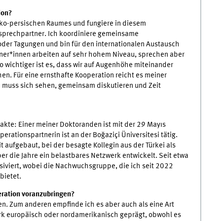
ion?
urko-persischen Raumes und fungiere in diesem
sprechpartner. Ich koordiniere gemeinsame
der Tagungen und bin für den internationalen Austausch
tner*innen arbeiten auf sehr hohem Niveau, sprechen aber
wichtiger ist es, dass wir auf Augenhöhe miteinander
hen. Für eine ernsthafte Kooperation reicht es meiner
n muss sich sehen, gemeinsam diskutieren und Zeit
kte: Einer meiner Doktoranden ist mit der 29 Mayıs
erationspartnerin ist an der Boğaziçi Üniversitesi tätig.
t aufgebaut, bei der besagte Kollegin aus der Türkei als
ber die Jahre ein belastbares Netzwerk entwickelt. Seit etwa
siviert, wobei die Nachwuchsgruppe, die ich seit 2022
bietet.
eration voranzubringen?
n. Zum anderen empfinde ich es aber auch als eine Art
stark europäisch oder nordamerikanisch geprägt, obwohl es