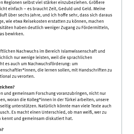
n Regionen selbst viel stärker einzubeziehen. Größere
cht einfach – es braucht Zeit, Geduld und Geld. Meine
äuft über sechs Jahre, und ich hoffe sehr, dass sich daraus
ge, wie etwa Reisekosten erstatten zu können, machen
sitäten haben deutlich weniger Zugang zu Fördermitteln,
as bewirken.
aftlichen Nachwuchs im Bereich Islamwissenschaft und
chlich nur wenige leisten, weil die sprachlichen
 geht es auch um Nachwuchsförderung: um
nschaftler*innen, die lernen sollen, mit Handschriften zu
ional zu verorten.
reichen?
ben und gemeinsam Forschung voranzubringen, nicht nur
sen, woran die Kolleg*innen in der Türkei arbeiten, unsere
eitig unterstützen. Natürlich könnte man viele Texte auch
ausch. Es macht einen Unterschied, ob man weiß, wer zu
h kennt und gemeinsam diskutiert hat.
n?