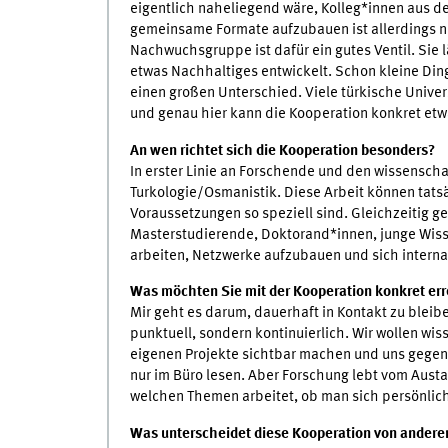
eigentlich naheliegend wäre, Kolleg*innen aus de
gemeinsame Formate aufzubauen ist allerdings ni
Nachwuchsgruppe ist dafür ein gutes Ventil. Sie l
etwas Nachhaltiges entwickelt. Schon kleine Din
einen großen Unterschied. Viele türkische Univer
und genau hier kann die Kooperation konkret etw
An wen richtet sich die Kooperation besonders?
In erster Linie an Forschende und den wissensch
Turkologie/Osmanistik. Diese Arbeit können tatsä
Voraussetzungen so speziell sind. Gleichzeitig
Masterstudierende, Doktorand*innen, junge Wisse
arbeiten, Netzwerke aufzubauen und sich internat
Was möchten Sie mit der Kooperation konkret er
Mir geht es darum, dauerhaft in Kontakt zu blei
punktuell, sondern kontinuierlich. Wir wollen wis
eigenen Projekte sichtbar machen und uns gegens
nur im Büro lesen. Aber Forschung lebt vom Aust
welchen Themen arbeitet, ob man sich persönlic
Was unterscheidet diese Kooperation von andere