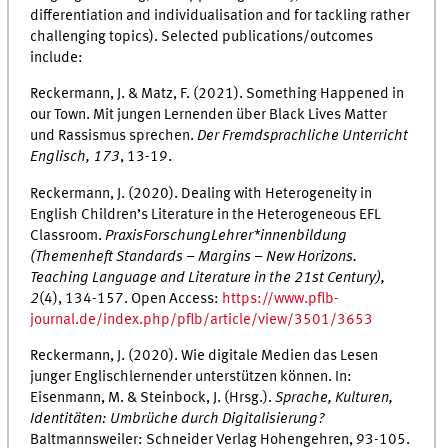
differentiation and individualisation and for tackling rather
challenging topics). Selected publications/outcomes
include:
Reckermann, J. & Matz, F. (2021). Something Happened in
our Town. Mit jungen Lernenden über Black Lives Matter
und Rassismus sprechen.
Der Fremdsprachliche Unterricht
Englisch, 173
, 13-19.
Reckermann, J. (2020). Dealing with Heterogeneity in
English Children’s Literature in the Heterogeneous EFL
Classroom.
PraxisForschungLehrer*innenbildung
(Themenheft Standards – Margins – New Horizons.
Teaching Language and Literature in the 21st Century),
2
(4), 134-157. Open Access:
https://www.pflb-
journal.de/index.php/pflb/article/view/3501/3653
Reckermann, J. (2020). Wie digitale Medien das Lesen
junger Englischlernender unterstützen können. In:
Eisenmann, M. & Steinbock, J. (Hrsg.).
Sprache, Kulturen,
Identitäten: Umbrüche durch Digitalisierung?
Baltmannsweiler: Schneider Verlag Hohengehren, 93-105.