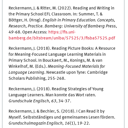
Reckermann, J. & Ritter, M. (2022). Reading and Writing in
the Primary School EFL Classroom. In: Summer, T. &
Böttger, H. (Hrsg).
English in Primary Education. Concepts,
Research, Practice. Bamberg: University of Bamberg Press
,
49-68. Open Access:
https://fis.uni-
bamberg.de/bitstream/uniba/57525/3/fisba57525.pdf
Reckermann, J. (2018). Reading Picture Books: A Resource
for Meaning-Focused Language Learning Materials in
Primary School. In Bouckaert, M., Konings, M. & van
Winkelhof, M. (Eds.).
Meaning-Focused Materials for
Language Learning
. Newcastle upon Tyne: Cambridge
Scholars Publishing, 255-268.
Reckermann, J. (2018). Reading Strategies of Young
Language Learners. Man konnte das Wort raten.
Grundschule Englisch, 63
, 34-37.
Reckermann, J. & Bechler, S. (2018). I Can Read it by
Myself. Selbstständiges und gemeinsames Lesen fördern.
Grundschulmagazin Englisch, 16
(1), 19-22.