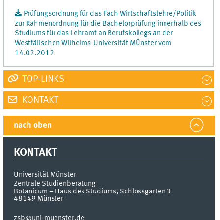
Prüfungsordnung für das Fach Wirtschaftslehre/Politik
zur Rahmenordnung für die Bachelorprüfung innerhalb des
Studiums für das Lehramt an Berufskollegs an der
Westfälischen Wilhelms-Universität MÜnster vom
14.02.2012
TOP-LINKS
KONTAKT
nach oben
KONTAKT
Universität Münster
Zentrale Studienberatung
Botanicum – Haus des Studiums, Schlossgarten 3
48149
Münster
zsb@uni-muenster.de