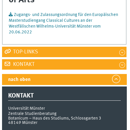
Zugangs- und Zulassungsordnung für den Europäischen
Masterstudiengang Classical Cultures an der
Westfälischen Wilhelms-Universität Münster vom
20.06.2022
TOP-LINKS
KONTAKT
nach oben
KONTAKT
Universität Münster
Zentrale Studienberatung
Botanicum – Haus des Studiums, Schlossgarten 3
48149
Münster