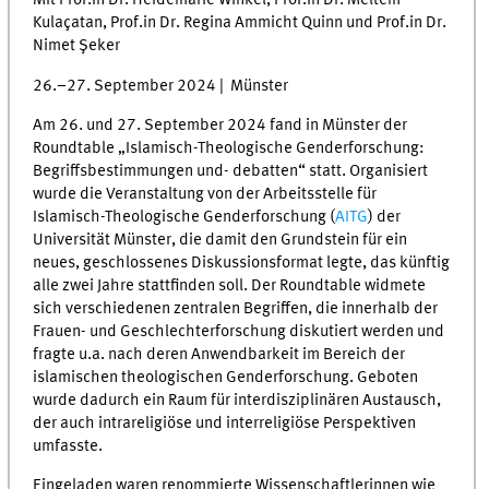
Mit Prof.in Dr. Heidemarie Winkel, Prof.in Dr. Meltem
Kulaçatan, Prof.in Dr. Regina Ammicht Quinn und Prof.in Dr.
Nimet Şeker
26.–27. September 2024 | Münster
Am 26. und 27. September 2024 fand in Münster der
Roundtable „Islamisch-Theologische Genderforschung:
Begriffsbestimmungen und- debatten“ statt. Organisiert
wurde die Veranstaltung von der Arbeitsstelle für
Islamisch-Theologische Genderforschung (
AITG
) der
Universität Münster, die damit den Grundstein für ein
neues, geschlossenes Diskussionsformat legte, das künftig
alle zwei Jahre stattfinden soll. Der Roundtable widmete
sich verschiedenen zentralen Begriffen, die innerhalb der
Frauen- und Geschlechterforschung diskutiert werden und
fragte u.a. nach deren Anwendbarkeit im Bereich der
islamischen theologischen Genderforschung. Geboten
wurde dadurch ein Raum für interdisziplinären Austausch,
der auch intrareligiöse und interreligiöse Perspektiven
umfasste.
Eingeladen waren renommierte Wissenschaftlerinnen wie