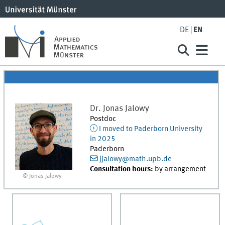
DE
EN
Dr.
Jonas
Jalowy
Postdoc
I moved to Paderborn University
in 2025
Paderborn
jjalowy@math.upb.de
Consultation hours:
by arrangement
© Jonas Jalowy