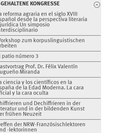
BGEHALTENE KONGRESSE
a reforma agraria en el siglo XVIII
spañol desde la perspectiva literaria
 jurídica Un simposio
nterdisciplinario
orkshop zum korpuslinguistischen
rbeiten
l patio número 3
astvortrag Prof. Dr. Félix Valentín
ugueño Miranda
a ciencia y los científicos en la
spaña de la Edad Moderna. La cara
ficial y la cara oculta
hiffrieren und Dechiffrieren in der
iteratur und in der bildenden Kunst
er frühen Neuzeit
reffen der NRW-Französischlektoren
nd -lektorinnen