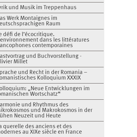
yrik und Musik im Treppenhaus
as Werk Montaignes im
eutschsprachigen Raum
e défi de l’écocritique.
’environnement dans les littératures
rancophones contemporaines
astvortrag und Buchvorstellung -
livier Millet
prache und Recht in der Romania –
omanistisches Kolloquium XXXIX
olloquium: „Neue Entwicklungen im
omanischen Wortschatz“
armonie und Rhythmus des
ikrokosmos und Makrokosmos in der
rühen Neuzeit und Heute
a querelle des anciens et des
odernes au XIXe siècle en France