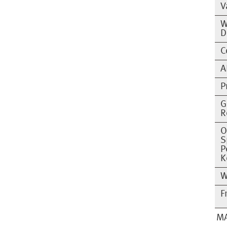
V
W
D
C
A
P
G
R
O
S
P
K
W
F
MA