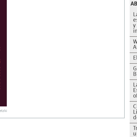
A
L
e
y
i
W
A
E
G
B
L
E
o
C
etzki
L
d
T
u