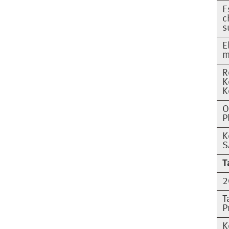
E
c
s
E
m
R
K
K
O
P
K
S
T
2
T
P
K