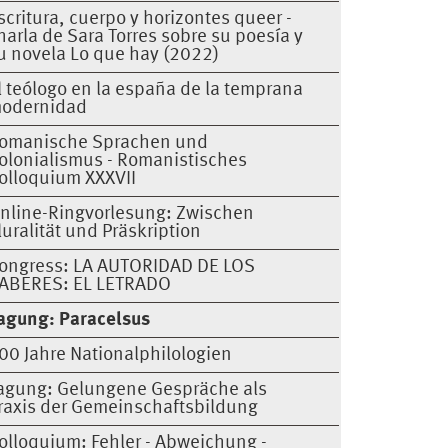
scritura, cuerpo y horizontes queer -
harla de Sara Torres sobre su poesía y
u novela Lo que hay (2022)
l teólogo en la españa de la temprana
odernidad
omanische Sprachen und
olonialismus - Romanistisches
olloquium XXXVII
nline-Ringvorlesung: Zwischen
luralität und Präskription
ongress: LA AUTORIDAD DE LOS
ABERES: EL LETRADO
agung: Paracelsus
00 Jahre Nationalphilologien
agung: Gelungene Gespräche als
raxis der Gemeinschaftsbildung
olloquium: Fehler - Abweichung -