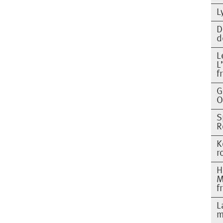
L
D
d
L
L
f
G
O
S
R
K
r
H
M
f
L
m