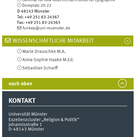
Domplatz 20-22
D-48143
Münster
Tel
:
+49 251 83-24367
Fax:
+49 251 83-24363
funkep@uni-muenster.de
WISSENSCHAFTLICHE MITARBEIT
Marie
Drauschke
M.A.
Anna-Sophie
Haake
M.Ed.
Sebastian
Scharff
nach oben
KONTAKT
Universität Münster
Exzellenzcluster „Religion & Politik“
Johannisstraße 1
D-48143
Münster