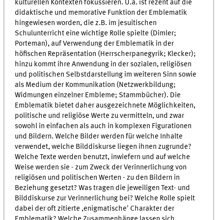
kulturellen Kontexten fokussieren. U.a. ist rezent auf die
didaktische und memorative Funktion der Emblematik
hingewiesen worden, die z.B. im jesuitischen
Schulunterricht eine wichtige Rolle spielte (Dimler;
Porteman), auf Verwendung der Emblematik in der
höfischen Repräsentation (Herrscherpanegyrik; Klecker);
hinzu kommt ihre Anwendung in der sozialen, religiösen
und politischen Selbstdarstellung im weiteren Sinn sowie
als Medium der Kommunikation (Netzwerkbildung;
Widmungen einzelner Embleme; Stammbücher). Die
Emblematik bietet daher ausgezeichnete Möglichkeiten,
politische und religiöse Werte zu vermitteln, und zwar
sowohl in einfachen als auch in komplexen Figurationen
und Bildern. Welche Bilder werden für welche Inhalte
verwendet, welche Bilddiskurse liegen ihnen zugrunde?
Welche Texte werden benutzt, inwiefern und auf welche
Weise werden sie - zum Zweck der Verinnerlichung von
religiösen und politischen Werten - zu den Bildern in
Beziehung gesetzt? Was tragen die jeweiligen Text- und
Bilddiskurse zur Verinnerlichung bei? Welche Rolle spielt
dabei der oft zitierte ,enigmatische' Charakter der
Emblematik? Welche Zusammenhänge lassen sich