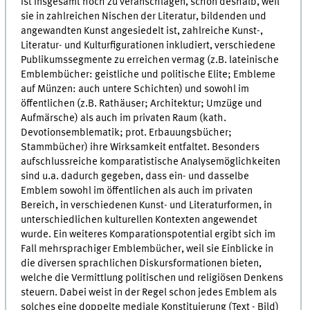
ist insgesamt hoch zu veranschlagen, schon deshalb, weil
sie in zahlreichen Nischen der Literatur, bildenden und
angewandten Kunst angesiedelt ist, zahlreiche Kunst-,
Literatur- und Kulturfigurationen inkludiert, verschiedene
Publikumssegmente zu erreichen vermag (z.B. lateinische
Emblembücher: geistliche und politische Elite; Embleme
auf Münzen: auch untere Schichten) und sowohl im
öffentlichen (z.B. Rathäuser; Architektur; Umzüge und
Aufmärsche) als auch im privaten Raum (kath.
Devotionsemblematik; prot. Erbauungsbücher;
Stammbücher) ihre Wirksamkeit entfaltet. Besonders
aufschlussreiche komparatistische Analysemöglichkeiten
sind u.a. dadurch gegeben, dass ein- und dasselbe
Emblem sowohl im öffentlichen als auch im privaten
Bereich, in verschiedenen Kunst- und Literaturformen, in
unterschiedlichen kulturellen Kontexten angewendet
wurde. Ein weiteres Komparationspotential ergibt sich im
Fall mehrsprachiger Emblembücher, weil sie Einblicke in
die diversen sprachlichen Diskursformationen bieten,
welche die Vermittlung politischen und religiösen Denkens
steuern. Dabei weist in der Regel schon jedes Emblem als
solches eine doppelte mediale Konstituierung (Text - Bild)