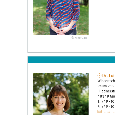
© Nike Gais
Dr.
Lui
Wissenscha
Raum 215
Fliedners
48149
Mü
T
:
+49 - (0
F
:
+49 - (0
luisa.