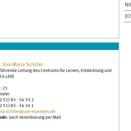
NI
JO
.
Eva-Maria
Schiller
führende Leitung des Centrums für Lernen, Entwicklung und
(Ce.LEB)
r. 21
nster
2 51) 83 - 34 33 2
2 51) 83 - 34 34 1
ia.schiller@uni-muenster.de
nde:
nach Vereinbarung per Mail