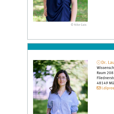
© Nike Gais
Dr.
La
Wissenscha
Raum 208
Fliedners
48149
Mü
l.dipr