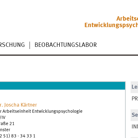
Arbeits
Entwicklungspsyc
RSCHUNG
BEOBACHTUNGSLABOR
Le
PR
r.
Joscha
Kärtner
r Arbeitseinheit Entwicklungspsychologie
Se
/IV
traße 21
IN
nster
2 51) 83 - 34 33 1