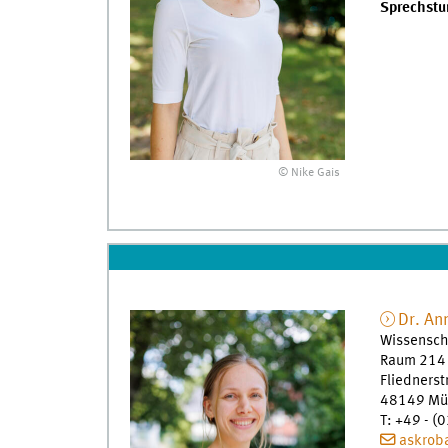
Sprechstu
© Nike Gais
Dr.
An
Wissenscha
Raum 214
Fliedners
48149
Mü
T
:
+49 - (0
askrob