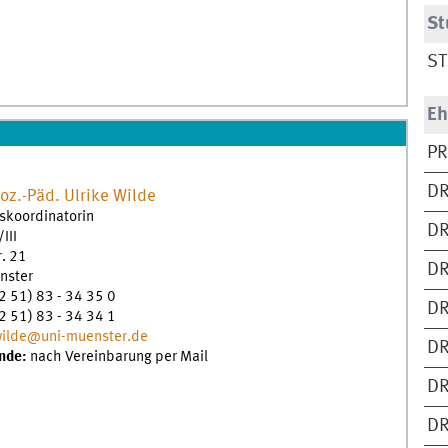
St
ST
Eh
PR
DR
Soz.-Päd.
Ulrike
Wilde
skoordinatorin
DR
III
r. 21
DR
nster
2 51) 83 - 34 35 0
DR
2 51) 83 - 34 34 1
wilde@uni-muenster.de
DR
nde:
nach Vereinbarung per Mail
DR
DR