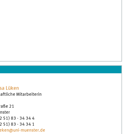
sa
Lüken
ftliche Mitarbeiterin
traße 21
nster
2 51) 83 - 34 34 4
2 51) 83 - 34 34 1
lueken@uni-muenster.de