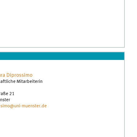
ura
Diprossimo
ftliche Mitarbeiterin
traße 21
nster
ossimo@uni-muenster.de