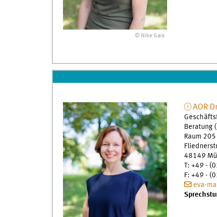
© Nike Gais
AOR Dr
Geschäfts
Beratung 
Raum 205
Fliednerst
48149
Mü
T
:
+49 - (0
F
:
+49 - (0
eva-mar
Sprechstu