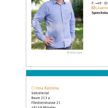
F
:
+49 - (0
j.kaer
Sprechstu
© Nike Gais
Inna
Kalinina
Sekreteriat
Raum 213 a
Fliednerstrasse 21
48149
Münster