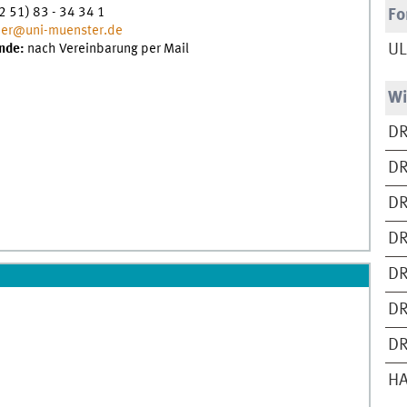
2 51) 83 - 34 34 1
Fo
tner@uni-muenster.de
nde:
nach Vereinbarung per Mail
UL
Wi
DR
DR
DR
DR
DR
DR
DR
H