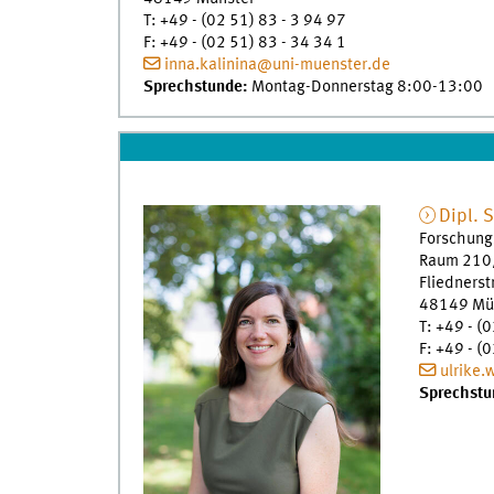
T
:
+49 - (02 51) 83 - 3 94 97
F
:
+49 - (02 51) 83 - 34 34 1
inna.kalinina@uni-muenster.de
Sprechstunde:
Montag-Donnerstag 8:00-13:00
Dipl. 
Forschung
Raum 210/
Fliednerst
48149
Mü
T
:
+49 - (0
F
:
+49 - (0
ulrike.
Sprechstu