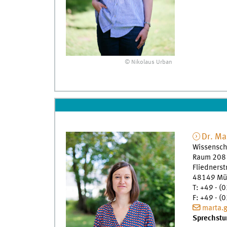
© Nikolaus Urban
Dr.
Ma
Wissenscha
Raum 208
Fliedners
48149
Mü
T
:
+49 - (0
F
:
+49 - (0
marta.
Sprechstu