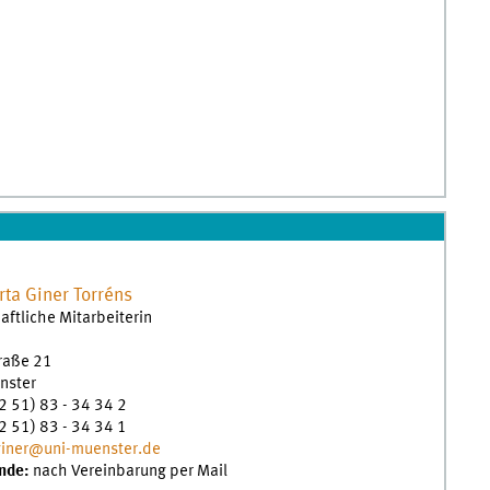
rta
Giner Torréns
ftliche Mitarbeiterin
traße 21
nster
2 51) 83 - 34 34 2
2 51) 83 - 34 34 1
giner@uni-muenster.de
nde:
nach Vereinbarung per Mail