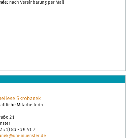
nde:
nach Vereinbarung per Mail
neliese
Skrobanek
ftliche Mitarbeiterin
traße 21
nster
2 51) 83 - 39 41 7
anek@uni-muenster.de