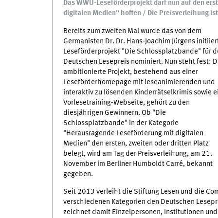
Das WWU-Leseförderprojekt darf nun auf den erst
digitalen Medien" hoffen / Die Preisverleihung i
Bereits zum zweiten Mal wurde das von dem
Germanisten Dr. Dr. Hans-Joachim Jürgens initiier
Leseförderprojekt "Die Schlossplatzbande" für 
Deutschen Lesepreis nominiert. Nun steht fest: 
ambitionierte Projekt, bestehend aus einer
Leseförderhomepage mit leseanimierenden und
interaktiv zu lösenden Kinderrätselkrimis sowie e
Vorlesetraining-Webseite, gehört zu den
diesjährigen Gewinnern. Ob "Die
Schlossplatzbande" in der Kategorie
"Herausragende Leseförderung mit digitalen
Medien" den ersten, zweiten oder dritten Platz
belegt, wird am Tag der Preisverleihung, am 21.
November im Berliner Humboldt Carré, bekannt
gegeben.
Seit 2013 verleiht die Stiftung Lesen und die C
verschiedenen Kategorien den Deutschen Leseprei
zeichnet damit Einzelpersonen, Institutionen un