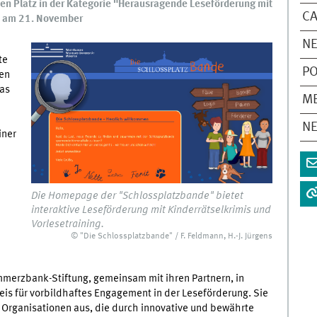
en Platz in der Kategorie "Herausragende Leseförderung mit
CA
st am 21. November
N
te
P
den
Das
M
N
iner
Die Homepage der "Schlossplatzbande" bietet
interaktive Leseförderung mit Kinderrätselkrimis und
Vorlesetraining.
© "Die Schlossplatzbande" / F. Feldmann, H.-J. Jürgens
ommerzbank-Stiftung, gemeinsam mit ihren Partnern, in
s für vorbildhaftes Engagement in der Leseförderung. Sie
d Organisationen aus, die durch innovative und bewährte