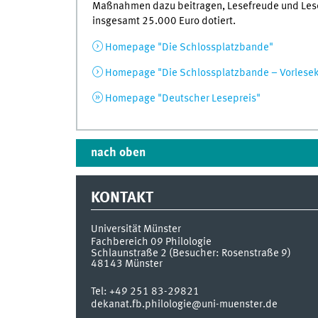
Maßnahmen dazu beitragen, Lesefreude und Lesek
insgesamt 25.000 Euro dotiert.
Homepage "Die Schlossplatzbande"
Homepage "Die Schlossplatzbande – Vorlesek
Homepage "Deutscher Lesepreis"
nach oben
KONTAKT
Universität Münster
Fachbereich 09 Philologie
Schlaunstraße 2 (Besucher: Rosenstraße 9)
48143
Münster
Tel:
+49 251 83-29821
dekanat.fb.philologie@uni-muenster.de