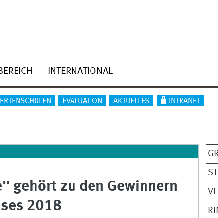
BEREICH
INTERNATIONAL
IERTENSCHULEN
EVALUATION
AKTUELLES
INTRANET
G
S
e" gehört zu den Gewinnern
V
ises 2018
R