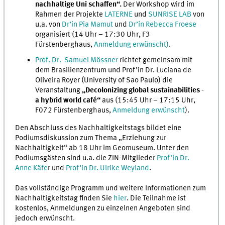
nachhaltige Uni schaffen“.
Der Workshop wird im
Rahmen der Projekte
LATERNE
und
SUNRISE LAB
von
u.a. von
Dr’in Pia Mamut
und
Dr’in Rebecca Froese
organisiert (14 Uhr – 17:30 Uhr, F3
Fürstenberghaus,
Anmeldung erwünscht)
.
Prof. Dr. Samuel Mössner
richtet gemeinsam mit
dem Brasilienzentrum und Prof’in Dr. Luciana de
Oliveira Royer (University of Sao Paulo) die
Veranstaltung
„Decolonizing global sustainabilities -
a hybrid world café“
aus (15:45 Uhr – 17:15 Uhr,
F072 Fürstenberghaus,
Anmeldung erwünscht
).
Den Abschluss des Nachhaltigkeitstags bildet eine
Podiumsdiskussion zum Thema „Erziehung zur
Nachhaltigkeit“ ab 18 Uhr im Geomuseum. Unter den
Podiumsgästen sind u.a. die ZIN-Mitglieder
Prof’in Dr.
Anne Käfe
r und
Prof’in Dr. Ulrike Weyland
.
Das vollständige Programm und weitere Informationen zum
Nachhaltigkeitstag finden Sie
hier
. Die Teilnahme ist
kostenlos, Anmeldungen zu einzelnen Angeboten sind
jedoch erwünscht.