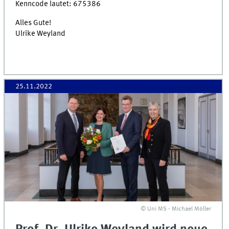
Kenncode lautet: 675386
Alles Gute!
Ulrike Weyland
25.11.2022
© Uni MS - Michael Möller