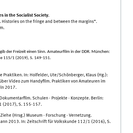
 in the Socialist Society.
. Histories on the fringe and between the margins”.
am.
 gib der Freizeit einen Sinn. Amateurfilm in der DDR. München:
unde 115/1 (2019), S. 149-151.
e Praktiken. In: Holfelder, Ute/Schönberger, Klaus (Hg.):
 über Video zum Handyfilm. Praktiken von Amateuren im
öln 2017.
okumentarfilm. Schulen - Projekte - Konzepte. Berlin:
/1 (2017), S. 155-157.
 Ziehe (Hrsg.) Museum - Forschung - Vernetzung.
nn 2013. In: Zeitschrift für Volkskunde 112/1 (2016), S.