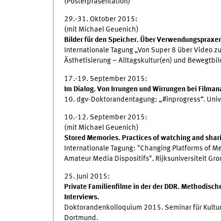
(Posterpräsentation)
29.-31. Oktober 2015:
(mit Michael Geuenich)
Bilder für den Speicher. Über Verwendungspraxen
Internationale Tagung „Von Super 8 über Video z
Ästhetisierung – Alltagskultur(en) und Bewegtbil
17.-19. September 2015:
Im Dialog. Von Irrungen und Wirrungen bei Filmana
10. dgv-Doktorandentagung: „#inprogress“. Univ
10.-12. September 2015:
(mit Michael Geuenich)
Stored Memories. Practices of watching and sha
Internationale Tagung: "Changing Platforms of M
Amateur Media Dispositifs". Rijksuniversiteit Gro
25. Juni 2015:
Private Familienfilme in der der DDR. Methodisch
Interviews.
Doktorandenkolloquium 2015. Seminar für Kultura
Dortmund.