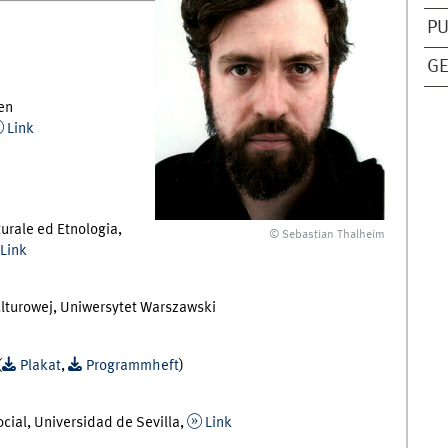
PU
GE
en
Link
urale ed Etnologia,
© Sebastian Thalheim
Link
Kulturowej, Uniwersytet Warszawski
(
Plakat
,
Programmheft
)
ial, Universidad de Sevilla,
Link