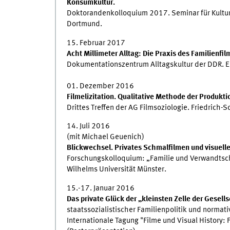
Konsumkultur.
Doktorandenkolloquium 2017. Seminar für Kultura
Dortmund.
15. Februar 2017
Acht Millimeter Alltag: Die Praxis des Familienfil
Dokumentationszentrum Alltagskultur der DDR. Ei
01. Dezember 2016
Filmelizitation. Qualitative Methode der Produkti
Drittes Treffen der AG Filmsoziologie. Friedrich-Sc
14. Juli 2016
(mit Michael Geuenich)
Blickwechsel. Privates Schmalfilmen und visuell
Forschungskolloquium: „Familie und Verwandtscha
Wilhelms Universität Münster.
15.-17. Januar 2016
Das private Glück der „kleinsten Zelle der Gesell
staatssozialistischer Familienpolitik und normativ
Internationale Tagung "Filme und Visual History: F