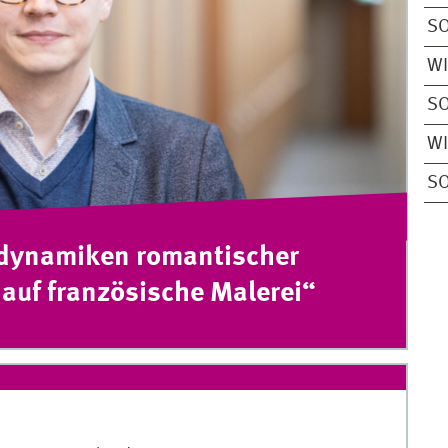
S
W
S
W
S
sdynamiken romantischer
 auf französische Malerei“