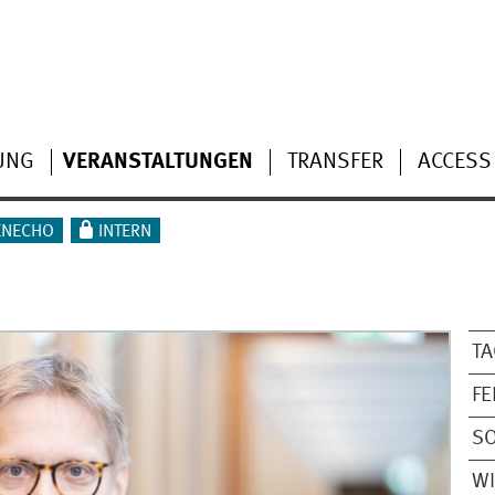
UNG
VERANSTALTUNGEN
TRANSFER
ACCESS
ENECHO
INTERN
T
FE
S
W