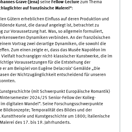
Johannes Grave (Jena)
seine
Fellow-Lecture
zum Thema
laglichter auf französische Malerei“
:
llen Gütern erheblichen Einfluss auf deren Produktion und
ldende Kunst, die darauf angelegt ist, betrachtet zu
ng zur Voraussetzung hat. Was, so allgemein formuliert,
bemerkenswerten Dynamiken verbinden. An der französischen
seinem Vortrag zwei derartige Dynamiken, die sowohl die
effen. Zum einen zeigte er, dass das
Musée Napoléon
im
Vielfalt hochrangiger nicht-klassischer Kunstwerke, die im
wichtige Voraussetzungen für die Entstehung der
e er am Beispiel von
Eugène Delacroix’
Gemälde „Die
Phasen der Nichtzugänglichkeit entscheidend für unseren
konnten.
e Kunstgeschichte (mit Schwerpunkt Europäische Romantik)
m Wintersemester 2024/25 Senior-Fellow der Kolleg-
 im digitalen Wandel“. Seine Forschungsschwerpunkte
e Bildkonzepte; Temporalität des Bildes und der
t, Kunsttheorie und Kunstgeschichte um 1800; italienische
Malerei des 17. bis 19. Jahrhunderts.