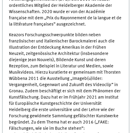
ordentliches Mitglied der Heidelberger Akademie der
Wissenschaften. 2020 wurde er von der
Académie
française
mit dem
„Prix du Rayonnement de la langue et de
la littérature françaises“
ausgezeichnet.
Keazors Forschungsschwerpunkte bilden neben
französischer und italienischer Barockmalerei auch die
Illustration der Entdeckung Amerikas in der Frühen
Neuzeit, zeitgenössische Architektur (insbesondere
diejenige Jean Nouvels), Bildende Kunst und deren
Rezeption, zum Beispiel in Literatur und Medien, sowie
Musikvideos. Hierzu kuratierte er gemeinsam mit Thorsten
Wübbena 2011 die Ausstellung „Imageb(u)ilder:
Vergangenheit, Gegenwart und Zukunft des Videoclip“ in
Gronau. Zudem beschäftigt er sich mit dem Phänomen der
Kunstfälschung. Dazu hat er im Frühjahr 2021 am Institut
für Europäische Kunstgeschichte der Universität
Heidelberg die erste universitäre und der Lehre wie der
Forschung gewidmete Sammlung gefälschter Kunstwerke
begründet. Zu dem Thema hat er auch 2016 („FAKE:
Fälschungen, wie sie im Buche stehen“: