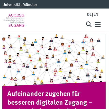
DE
EN
Aufeinander zugehen für
besseren digitalen Zugang –