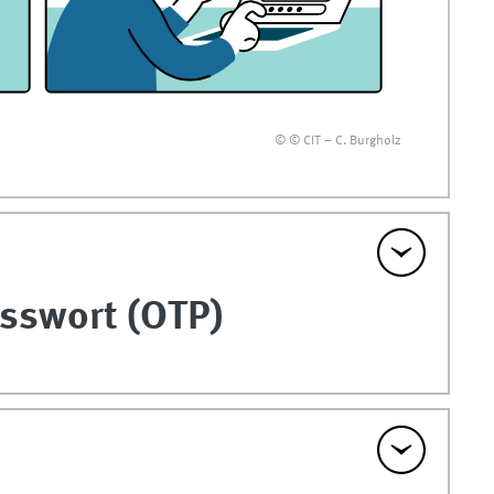
© © CIT – C. Burgholz
asswort (OTP)