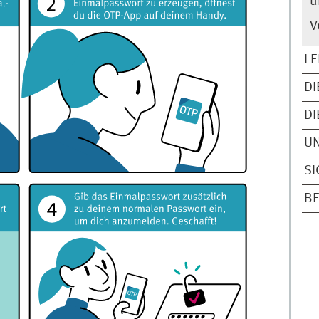
u
V
L
DI
DI
U
SI
B