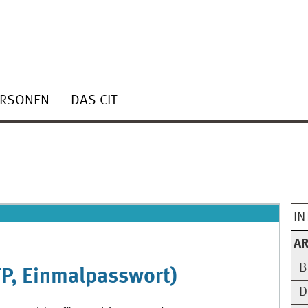
ERSONEN
DAS CIT
IN
AR
B
P, Einmalpasswort)
D