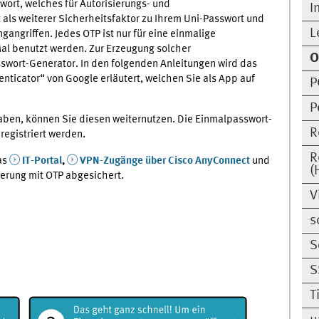
wort, welches für Autorisierungs- und
I
t als weiterer Sicherheitsfaktor zu Ihrem Uni-Passwort und
L
angriffen. Jedes OTP ist nur für eine einmalige
al benutzt werden. Zur Erzeugung solcher
O
swort-Generator. In den folgenden Anleitungen wird das
ticator“ von Google erläutert, welchen Sie als App auf
P
P
haben, können Sie diesen weiternutzen. Die Einmalpasswort-
R
registriert werden.
R
as
IT-Portal
,
VPN-Zugänge über Cisco AnyConnect
und
(
ierung mit OTP abgesichert.
V
s
S
S
T