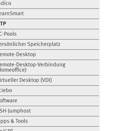
ndico
earnSmart
TP
C-Pools
ersönlicher Speicherplatz
emote-Desktop
emote-Desktop-Verbindung
Homeoffice)
irtueller Desktop (VDI)
ciebo
oftware
SH-Jumphost
ipps & Tools