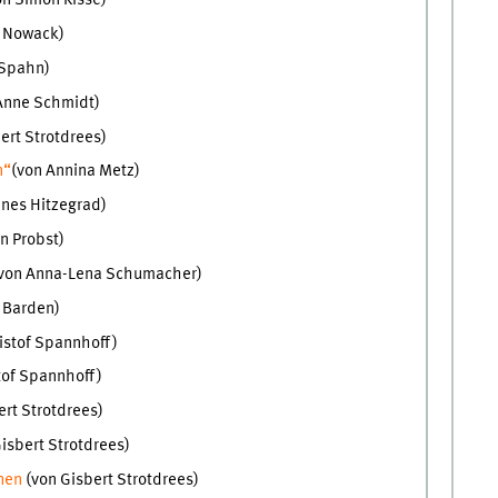
n Simon Kisse)
n Nowack)
 Spahn)
Anne Schmidt)
ert Strotdrees)
n“
(von Annina Metz)
nnes Hitzegrad)
an Probst)
von Anna-Lena Schumacher)
a Barden)
istof Spannhoff)
tof Spannhoff)
ert Strotdrees)
isbert Strotdrees)
unen
(von Gisbert Strotdrees)