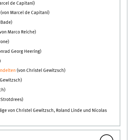
rcel de Capitani)
(von Marcel de Capitani)
s Bade)
von Marco Reiche)
rone)
onrad Georg Heering)
)
andelten
(von Christel Gewitzsch)
l Gewitzsch)
sch)
 Strotdrees)
ge von Christel Gewitzsch, Roland Linde und Nicolas