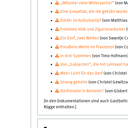
„Mitunter viele Widersacher“
(von Ma
Eine Greueltat, die nie geklärt wurde
Dörfer im Kulturkampf
(von Matthia
Frommes Volk und Zigarrenarbeiter
(
Ein Dorf, zwei Welten
(von Swantje C
Preußens Werte im Praxistest
(von C
In drei Systemen
(von Timo Hofmann
Von „Subjecten“, die mit Leinsaat h
Mehr Licht für das Dorf
(von Christe
Streng geheim
(von Christel Gewitz
Dorfrevolte in Benteler?
(von Gisbert
[In den Dokumentationen sind auch Gastbeiträ
Rügge enthalten.]