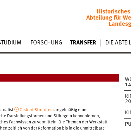
Historisches
Abteilung für We
Landesg
STUDIUM
FORSCHUNG
TRANSFER
DIE ABTE
W
1
RI
2
urnalist
Gisbert Strotdrees
regelmäßig eine
KI
sche Darstellungsformen und Stilregeln kennenlernen,
hes Fachwissen zu vermitteln. Die Themen der Werkstatt
PU
n zeitlich von der Reformation bis in die unmittelbare