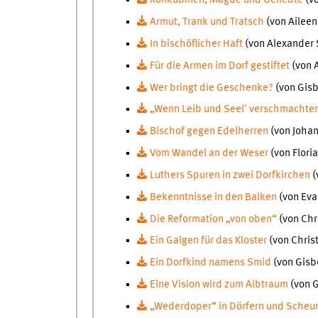
Konkubinen, Mägde und Geliebte
(vo
Armut, Trank und Tratsch
(von Ailee
In bischöflicher Haft
(von Alexander
Für die Armen im Dorf gestiftet
(von 
Wer bringt die Geschenke?
(von Gisb
„Wenn Leib und Seel' verschmachte
Bischof gegen Edelherren
(von Joha
Vom Wandel an der Weser
(von Flori
Luthers Spuren in zwei Dorfkirchen
(
Bekenntnisse in den Balken
(von Ev
Die Reformation „von oben“
(von Chr
Ein Galgen für das Kloster
(von Chris
Ein Dorfkind namens Smid
(von Gisb
Eine Vision wird zum Albtraum
(von G
„Wederdoper“ in Dörfern und Sche