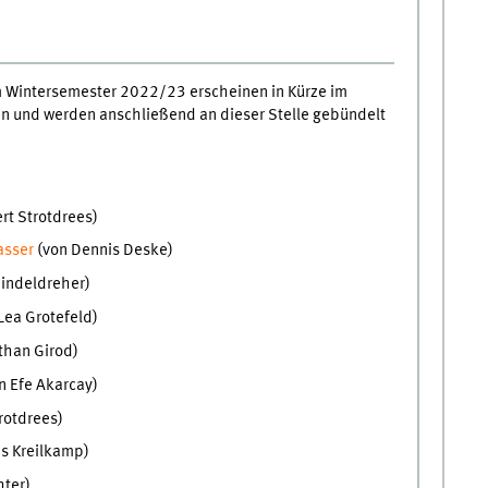
m Wintersemester 2022/23 erscheinen in Kürze im
n und werden anschließend an dieser Stelle gebündelt
rt Strotdrees)
asser
(von Dennis Deske)
pindeldreher)
Lea Grotefeld)
than Girod)
n Efe Akarcay)
rotdrees)
s Kreilkamp)
hter)