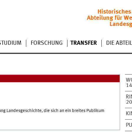
Historisches
Abteilung für We
Landesg
STUDIUM
FORSCHUNG
TRANSFER
DIE ABTE
W
1
RI
2
ung Landesgeschichte, die sich an ein breites Publikum
KI
PU