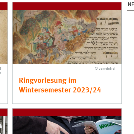
NE
?
© gemeinfrei
3
Ringvorlesung im
Wintersemester 2023/24