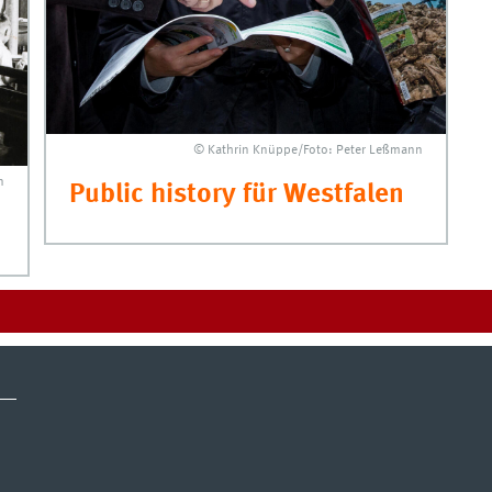
© Kathrin Knüppe/Foto: Peter Leßmann
n
Public history für Westfalen