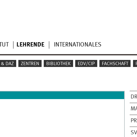
TUT
LEHRENDE
INTERNATIONALES
 & DAZ
ZENTREN
BIBLIOTHEK
EDV/CIP
FACHSCHAFT
DR
MA
PR
SV