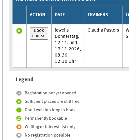
ACTION
DATE
TRAINERS
LOCAT
jeweils
Claudia Pastors
Web-
Book
course
Donnerstag,
Semin
12.11. und
19.11.2026,
08:30 -
12:30 Uhr
Legend
Registration not yet opened
Sufficient places are still free
Don't wait too long to book
Permanently bookable
Waiting or interest list only
No registration possible