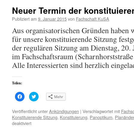
Neuer Termin der konstituiere
Publiziert am
9. Januar 2015
von
Fachschaft KuSA
Aus organisatorischen Gründen haben 
für unsere konstituierende Sitzung festg
der regulären Sitzung am Dienstag, 20. 
im Fachschaftsraum (Scharnhorststraße 1
Alle Interessierten sind herzlich einge
Teilen:
Klick,
Klick,
Mehr
um
um
auf
über
Facebook
Twitter
zu
zu
Veröffentlicht unter
Ankündigungen
|
Verschlagwortet mit
Fachsc
teilen
teilen
Konstituierende Sitzung
,
Konstituierung
,
Panoptikum
,
Planände
(Wird
(Wird
in
in
für
deaktiviert
neuem
neuem
Fenster
Fenster
Neuer
geöffnet)
geöffnet)